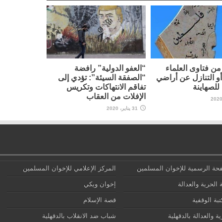
ن فتاوى العلماء
“العفو الدولية” رافضة
أو التنازل عن أراضي
“الصفقة السيئة”: تؤدي إلى
لصهاينة
تفاقم الانتهاكات وتكريس
الإفلات من العقاب
31 يناير، 2020
حة الرسمية للإخوان المسلمين
المركز الإعلامي للإخوان المسلمين
 الحرية والعدالة
إخوان ويكي
تبة الوقفية
قصة الإسلام
ة والعدالة بالدقهلية
شباب ضد الانقلاب بالدقهلية