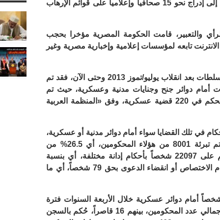
وحكم على بعضهم بالإعدام، هذا بالإضافة إلى إدراج نحو 15 صحافياً وإعلامياً على قوائم الإرهاب
رأي والتعبير، قامت الحكومة المصرية مؤخرا بحجب
بكة الانترنت تابعه لمؤسسات إعلامية وإخبارية مصرية وغير
وعلى خلفية القضايا المتعلقة بمعارضة السلطات بعد انقلاب يوليو/تموز 2013 وحتى الآن، فقد تم
ة للسلطات أمام دوائر جنح وجنايات مدنية وعسكرية، حيث تم
الحكم في 1976 قضية مدنية، بينما تم الحكم في 220 قضية عسكرية، وفق «المنظمة العربية
م في تلك القضايا سواء أمام دوائر مدنية أو عسكرية،
30177 شخصاً، منهم 358 قاصراً، وقد تم تبرئة 8001 من هؤلاء المحكومين، أي 26.5% من
إجمالي العدد الكلي للمتهمين، بينما حُكم على 22097 شخصاً بأحكام إدانة مختلفة، أي بنسبة
73.2%، فيما جاءت قرارات المحكمة بعدم الاختصاص أو انقضاء الدعوى بحق 79 شخصاً، أي ما
بين أولئك المحكومين، حوكم 6863 شخصاً أمام دوائر عسكرية خلال الأربعة السنوات فترة
عمل التقرير، أي ما يقارب27.7 % من إجمالي عدد المحكومين، بينهم 16 قاصراً، حُكم بالسجن