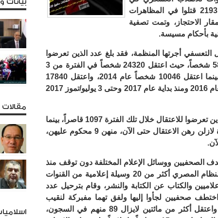
بيانات 
مصر-عدا سيناء- هي 2934 قتيلا، منهم 2193 قتلوا في المظاهرات
597 قضوا داخل مقار الاحتجاز، وتمت تصفية
 التعسفي أجرتها المنظمة، فقد بلغ عدد الذين تعرضوا
للاعتقال التعسفي حتى الآن حوالي 58966 شخصاً، حيث اعتقل 24320 شخصاً في الفترة من 3
يوليو/تموز 2013 وحتى نهاية ذلك العام، بينما اعتقل 10046 شخصاً عام 2014، واعتقل 17840
شخصاً عام 2015، و5100 شخصاً خلال العام 2016 ومنذ بداية عام 2017 وحتى 3 يوليو/تموز 2017
مقالات و
من بين أولئك المعتقلين بلغ عدد القصر الذين تعرضوا للاعتقال خلال تلك الفترة 1097 قاصراً، بينما
بلغ عدد النساء 555 امرأة، منهم 31 امرأة لازلن رهن الاعتقال حتى الآن، منهن 9 محكوم عليهن،
آن.
دف الصحفيين ووسائل الإعلام المختلفة دون توقف منذ
الثالث من يوليو/تموز 2013، حيث أغلق النظام المصري أكثر من 20 وسيلة إعلامية من القنوات
لاميين والكتاب عن الكتابة والنشر، وقام بترحيل عدد
ختطف صحفيين لجأوا إليها ولفق تهما مفبركة لنقيب
الصحفيين، كما تعرض 18 صحفيا للقتل، واعتقل أكثر من مائتين لايزال 89 منهم في السجون،
اسلاميا