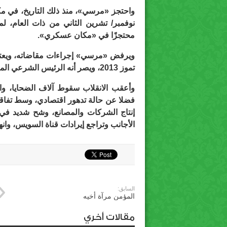
واحتجز «مرسي»، منذ ذلك التاريخ، في م
نوفمبر/ تشرين الثاني من ذات العام، لم
محتجزًا في «مكان عسكري».
تموز 2013، ويصر أنه الرئيس الشرعي المنتخب ديمقراطيا.
وأعقب الانقلاب سقوط آلاف الضحايا، وا
فضلا عن حالة تدهور اقتصادي، وسط تفاقم 
إنتاج الشركات والمصانع، وشح شديد في
الأجانب وتراجع إيرادات قناة السويس، وانهي
السابق:
المؤمن مرآة أخيه
مقالات أخري