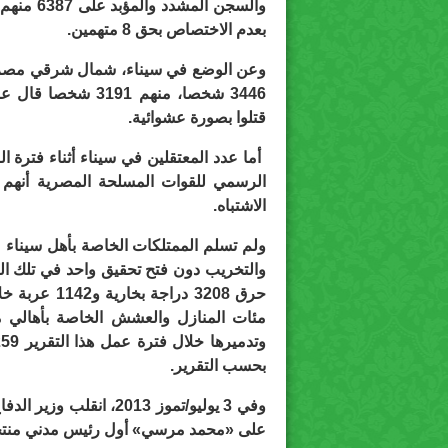
بعدم الاختصاص بحق 8 متهمين.
وعن الوضع في سيناء، شمال شرقي مصر، قا
3446 شخصا، منهم 91
قتلوا بصورة عشوائية.
الاشتباه.
ولم تسلم الممتلكات الخاصة بأهل سيناء 
والتخريب دون فتح تحقيق واحد في تلك ال
حرق 3208 درا
مئات المنازل والعشش الخاصة بأهالي م
بحسب التقرير.
وفي 3 يوليو/تموز 2013،
على «محمد مرسي» أول رئيس مدني منتخ