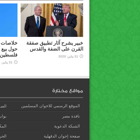
خبير يشرح آثار تطبيق صفقة
خلاصات م
القرن على الضفة والقدس
حول بيع 
فلسطين ل
31 يناير، 2020
31 يناير، 2020
مواقع مختارة
الموقع الرسمي للاخوان المسلمين
الصف
نافذة مصر
بوابة
الشبكة الدعوية
المك
صفحة إخوان الدقهلية
الحري