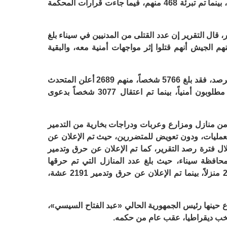
والسجن المشدد والمؤبد على 6387 منهم، بينما تم تبرئة 468 منهم، فيما جاءت قرارات المحكمة
ل التقرير إن عدد القتلى من المدنيين في سيناء بلغ
31 شخصا قال عنهم الجيش أنهم قتلوا إثر مواجهات أمنية معه، والبقية
أما عدد المعتقلين في سيناء أثناء فترة الرصد، فقد بلغ 5766 شخصاً، منهم 2689 أعلن المتحدث
الرسمي للقوات المسلحة المصرية أنهم مطلوبون أمنياً، بينما تم اعتقال 3077 شخصاً بدعوى
من منازل ومزارع وعربات ودراجات بخارية من التدمير
عمليات، ودون تعويض للمتضررين، حيث تم الإعلان عن
جة بخارية و1142 عربة خلال فترة رصد التقرير، كما تم الإعلان عن حرق وتدمير
حافظة سيناء، حيث بلغ عدد المنازل التي تم حرقها
وتدميرها خلال فترة عمل هذا التقرير 259 منزلاً، بينما تم الإعلان عن حرق وتدمير 2191 عشة،
 انقلب وزير الدفاع حينها رئيس الجمهورية الحالي «عبد الفتاح السيسي»،
ب ديقراطيا، عقب عام من حكمه.