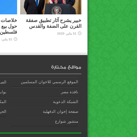
خبير يشرح آثار تطبيق صفقة
خلاصات م
القرن على الضفة والقدس
حول بيع 
فلسطين ل
31 يناير، 2020
31 يناير، 2020
مواقع مختارة
الموقع الرسمي للاخوان المسلمين
الصف
نافذة مصر
بوابة
الشبكة الدعوية
المك
صفحة إخوان الدقهلية
الحري
منشور شوارع