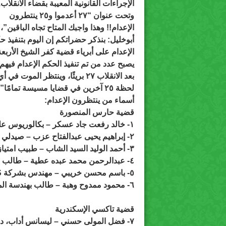
الإجراءات القانونية المعيبة بقضاء الانقلاب.
وتحت عنوان “٢٧ أعدموا و٢٥ ينتطرون
الإعدام!! وهذا واجبك المتاح تجاه الباقين”،
أبوخليل: بنذكر حضراتكم إن اليوم بتنفيذ ح
الإعدام على أبرياء قضية كفر الشيخ الأربعة
يصبح عدد من تم تنفيذ الحكم الإعدام فيهم
بعد الانقلاب ٢٧ بريئًا،
وينتظر الموت في أي
لحظة ٢٥ آخرين
في قضايا مسيسة تمامًا”.
أسماء من ينتظرون الإعدام:
قضية حارس المنصورة
١- خالد رفعت جاد عسكر –
بكالوريوس عل
٢- إبراهيم يحيى عبدالفتاح عزب –
صيدلي
٣- أحمد الوليد السيد الشاب –
طبيب امتياز
٤- عبدالرحمن محمد عبده عطية –
طالب ب
٥- باسم محسن خريبي –
مهندس بشركة ERIS
٦- محمود ممدوح وهبة –
طالب بهندسة ال
قضية تاكسي الإسكندرية
٧- فضل المولى حسني –
ليسانس أداب، د