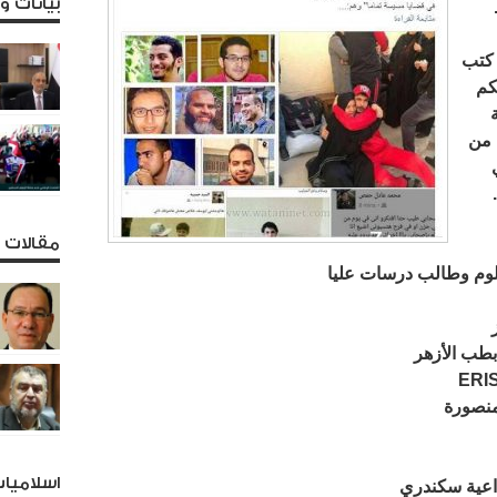
بيانات 
 كتب
كم
 من
مقالات و
وم وطالب درسات عليا
طب الأزهر
منصورة
اسلاميا
اعية سكندري