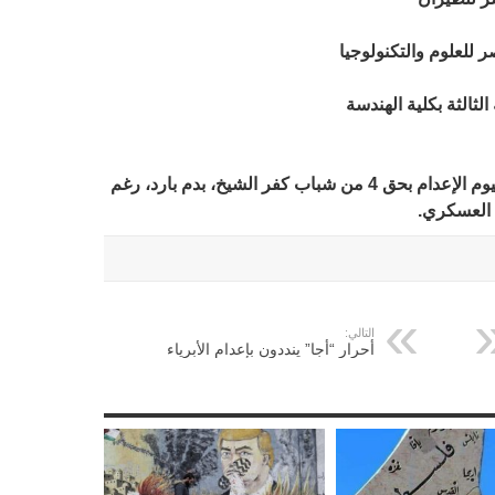
 للعلوم والتكنولوجيا
يشار إلى أن الانقلاب العسكري نفذ فجر اليوم الإعدام بحق 4 من شباب كفر الشيخ، بدم بارد، رغم
ء العسكري.
التالي:
أحرار “أجا” ينددون بإعدام الأبرياء