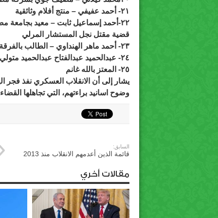
٢١- أحمد عفيفي –
منتج أفلام وثائقية
٢٢-أحمد إسماعيل ثابت –
معيد بجامعة مصر
قضية مقتل نجل المستشار المرلي
٢٣- أحمد ماهر الهنداوي – الطالب بالفرقة الثالثة بكلية الهندسة
٢٤- عبدالحميد عبدالفتاح عبدالحميد متولي
٢٥- المعتز بالله غانم
وضوح اسانيد براءتهم، التي تجاهلها القضا
السابق:
قائمة الذين أعدمهم الانقلاب منذ 2013
مقالات أخري