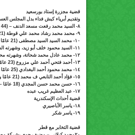
قضية مجزرة إستاد بورسعيد
وتقديم أبرياء كبش فداء بدل المجلس العس
٨- السيد محمد رفعت مسعد الدنف –
(44 عامًا ويعمل فران)
٩- محمد محمد رشاد محمد علي قوطة (21 عامًا)
١٠- محمد السيد السيد مصطفى
(21 عامًا ويعمل سماك)
١١- السيد محمود خلف أبو زيد،
وشهرته السيد حسيبة (26 عا
١٢- محمد عادل محمد شحاتة،
وشهرته محمد ح
١٣- أحمد فتحي أحمد علي مزروع
(23 عامًا ويعمل مستخلص جمركي)
١٤- محمد محمود أحمد البغدادي
(25 عامًا ويعمل أرزاقي)
١٥- فؤاد أحمد التابعي ف محمد
(21 عامًا ويعمل بائع كراسي)
١٦- حسن محمد حسن المجدي
(18 عامًا – عامل)
١٧- عبد العظيم غريب عبده
قضية أحداث الإسكندرية
١٨- ياسر الأباصيري
١٩- ياسر شكر
قضية التخابر مع قطر
٢٠محمد كيلاني –
مضيف جوي بشركة مصر