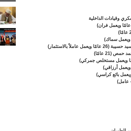
كري وقيادات الداخلية
مًا ويعمل عاملاً بالاستثمار)
مص (21 عامًا)
 للطيران