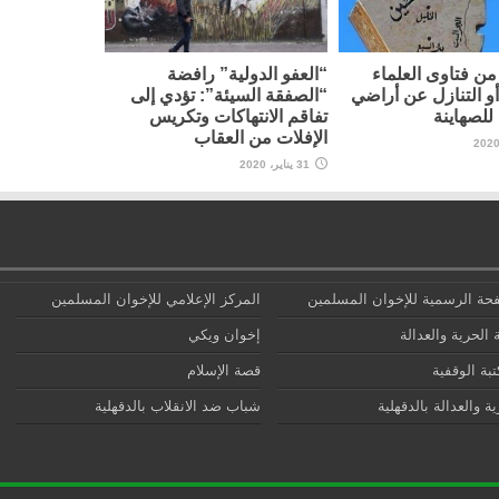
ن فتاوى العلماء
“العفو الدولية” رافضة
أو التنازل عن أراضي
“الصفقة السيئة”: تؤدي إلى
لصهاينة
تفاقم الانتهاكات وتكريس
الإفلات من العقاب
31 يناير، 2020
حة الرسمية للإخوان المسلمين
المركز الإعلامي للإخوان المسلمين
 الحرية والعدالة
إخوان ويكي
تبة الوقفية
قصة الإسلام
ة والعدالة بالدقهلية
شباب ضد الانقلاب بالدقهلية