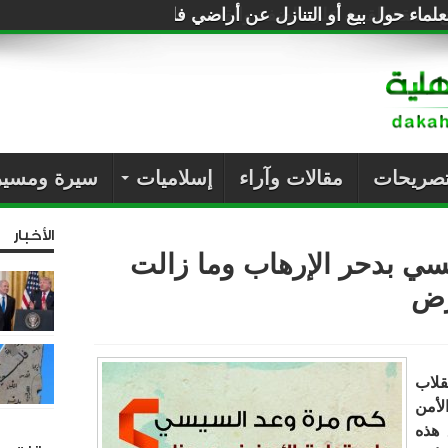
لماء حول بيع أو التنازل عن أراضي فلسطين للصهاينة
تصريحات
مقالات وآراء
إسلاميات
سيرة ومسير
الأخبار
ي بدحر الإرهاب وما زالت
رض
قلاب
لأمن
 هذه