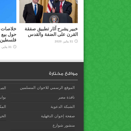
خبير يشرح آثار تطبيق صفقة
خلاصات م
القرن على الضفة والقدس
حول بيع 
فلسطين ل
31 يناير، 2020
31 يناير، 2020
مواقع مختارة
الموقع الرسمي للاخوان المسلمين
الصف
نافذة مصر
بوابة
الشبكة الدعوية
المك
صفحة إخوان الدقهلية
الحري
منشور شوارع