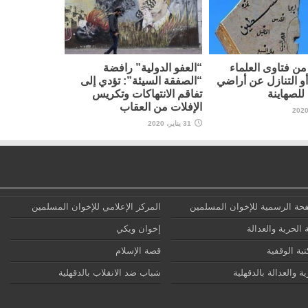
ن فتاوى العلماء
“العفو الدولية” رافضة
أو التنازل عن أراضي
“الصفقة السيئة”: تؤدي إلى
لصهاينة
تفاقم الانتهاكات وتكريس
الإفلات من العقاب
31 يناير، 2020
حة الرسمية للإخوان المسلمين
المركز الإعلامي للإخوان المسلمين
 الحرية والعدالة
إخوان ويكي
تبة الوقفية
قصة الإسلام
ة والعدالة بالدقهلية
شباب ضد الانقلاب بالدقهلية