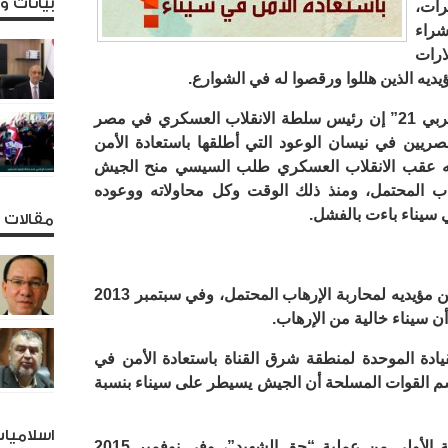
بيانات 
رات،
راء
رات
يه الذين هللوا ورقصوا له في الشوارع.
وقال الإنفوجراف المنشور على موقع “عربي 21” إن رئيس سلطة الانقلاب العسكري في مصر
ريين في نيسان الوعود التي أطلقها باستعادة الأمن
أنه عقب الانقلاب العسكري طلب السيسي منح الجيش
اب المحتمل، ومنذ ذلك الوقت وكل محاولاته ووعوده
سيناء باءت بالفشل.
مقالات و
فالسيسي طلب في يوليو 2013 تفويضًا من مؤيديه لمحاربة الإرهاب المحتمل، وفي سبتمبر 2013
ن سيناء خالية من الإرهاب.
سي قائد القيادة الموحدة لمنطقة شرق القناة باستعادة الأمن في
أعلن المتحدث باسم القوات المسلحة أن الجيش يسيطر على سيناء بنسبة
اسلاميا
وفي سبتمبر 2015 أطلق الجيش المرحلة الأولى من عملية “حق الشهيد”، وفي نوفمبر 2015