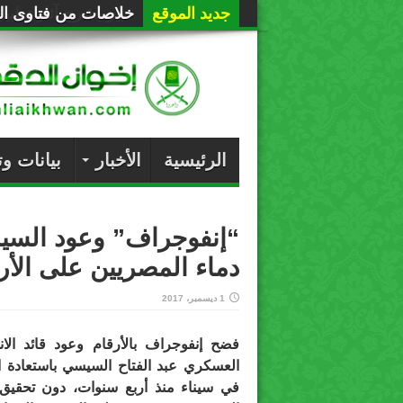
جديد الموقع
خلاصات من فتاوى الع
الرئيسية
الأخبار
بيانات و
“إنفوجراف” وعود السيس
دماء المصريين على الأ
1 ديسمبر، 2017
فضح إنفوجراف بالأرقام وعود قائد الان
العسكري عبد الفتاح السيسي باستعادة ا
في سيناء منذ أربع سنوات، دون تحقيق