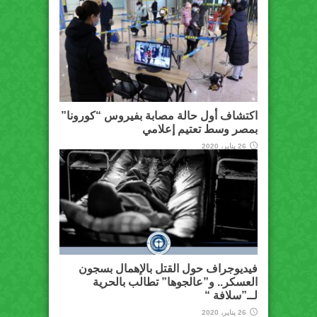
اكتشاف أول حالة مصابة بفيروس “كورونا”
بمصر وسط تعتيم إعلامي
26 يناير، 2020
فيديوجراف حول القتل بالإهمال بسجون
العسكر.. و”عالجوها” تطالب بالحرية
لــ”سلافة “
26 يناير، 2020