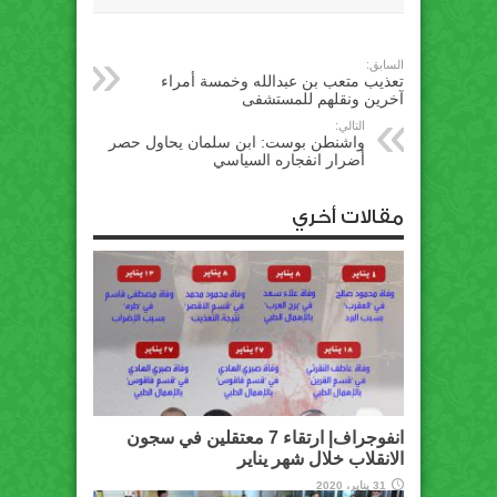
السابق:
تعذيب متعب بن عبدالله وخمسة أمراء
آخرين ونقلهم للمستشفى
التالي:
واشنطن بوست: ابن سلمان يحاول حصر
أضرار انفجاره السياسي
مقالات أخري
انفوجراف| ارتقاء 7 معتقلين في سجون
الانقلاب خلال شهر يناير
31 يناير، 2020