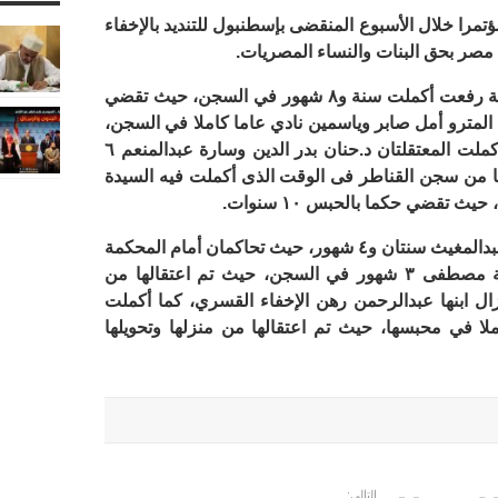
مرا خلال الأسبوع المنقضى بإسطنبول للتنديد بالإخفاء
 مصر بحق البنات والنساء المصريات.
وذكرت الحركة أن المعتقلة الدكتورة بسمة رفعت أكملت سنة و٨ شهور في السجن، حيث تقضي
لت معتقلتا المترو أمل صابر وياسمين نادي عاما كاملا في السجن،
حيث تقضيان حكما بالحبس ٣ سنوات، وأكملت المعتقلتان د.حنان بدر الدين وسارة عبدالمنعم ٦
 من سجن القناطر فى الوقت الذى أكملت فيه السيدة
فيما أكملت المعتقلتان هالة صالح وخالة عبدالمغيث سنتان و٤ شهور، حيث تحاكمان أمام المحكمة
العسكرية، وأكملت المعتقلة السيدة رقية مصطفى ٣ شهور في السجن، حيث تم اعتقالها من
زال ابنها عبدالرحمن رهن الإخفاء القسري، كما أكملت
لا في محبسها، حيث تم اعتقالها من منزلها وتحويلها
التالي: