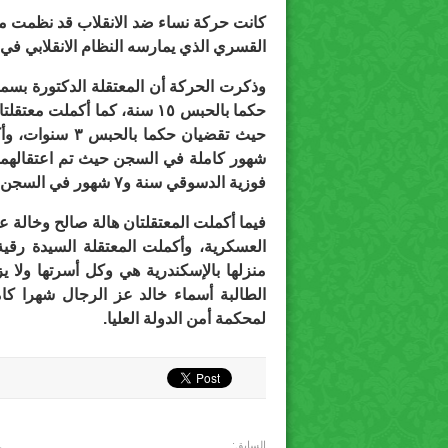
كانت حركة نساء ضد الانقلاب قد نظمت مؤت
القسري الذي يمارسه النظام الانقلابي في
حكما بالحبس ١٥ سنة، كما أكم
شهور كاملة في السجن حيث تم اعتقالهما
فوزية الدسوقي سنة و٧ شهور في السجن، حيث تقضي حكما بالحبس ١٠ سنوات.
منزلها بالإسكندرية هي وكل أسرتها ولا ي
الطالبة أسماء خالد عز الرجال شهرا كام
لمحكمة أمن الدولة العليا.
السابق: