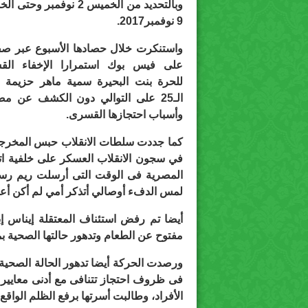
وبالتحديد من الخميس 2 نوفمبر وح
9 نوفمبر2017.
واستنكرت خلال حصادها الأسبوع عبر صف
على فيس بوك استمرارا الإخفاء الق
للحرة بنت البحيرة سمية ماهر حزيمة ل
الـ25 على التوالي دون الكشف عن مص
وأسباب احتجازها القسرى.
في سجون الانقلاب العسكر على خلفية اتها
المصرية فى الوقت التى أرسلت ريم رسال
لمس الدفء أوصالي أتذكر أمي لم أكن أعلم
مفتوح عن الطعام وتدهور حالتها الصحية ب
ورصدت الحركة أيضا تدهور الحالة الصحية
فى ظروف احتجاز تتنافى مع أدنى معايير ح
الأفراد، وطالبت أسرتها برفع الظلم الواقع 