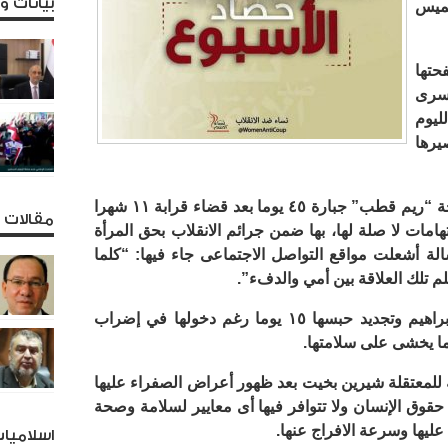
بيانات 
تى الخميس
حتها
سرى
ليوم
يرها
كما جددت سلطات الانقلاب حبس المخرجة “ريم قطب” جبارة ٤٥ يوما بعد قضاء قرابة ١١ شهرا
مقالات و
مات لا صلة لها، بها ضمن جرائم الانقلاب بحق المرأة
ة أشعلت مواقع التواصل الاجتماعى جاء فيها: “كلما
 تلك العلاقة بين أمي والدفء”.
أيضا تم رفض استئناف المعتقلة إيناس إبراهيم وتجديد حبسها ١٥ يوما رغم دخولها في إضراب
ما يخشى على سلامتها.
 للمعتقلة شيرين بخيت بعد ظهور أعراض الصفراء عليها
قوق الإنسان ولا تتوافر فيها أى معايير لسلامة وصحة
عليها وسرعة الافراج عنها.
اسلاميا