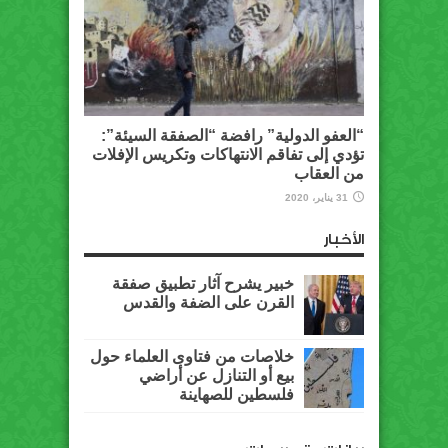
“العفو الدولية” رافضة “الصفقة السيئة”:
تؤدي إلى تفاقم الانتهاكات وتكريس الإفلات
من العقاب
31 يناير، 2020
الأخبار
خبير يشرح آثار تطبيق صفقة
القرن على الضفة والقدس
خلاصات من فتاوى العلماء حول
بيع أو التنازل عن أراضي
فلسطين للصهاينة