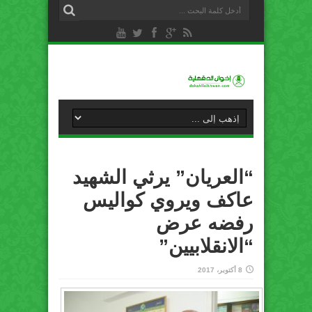
“العريان” يرثي الشهيد
عاكف ويروي كواليس
رفضه عرض
“الانقلابيين”
8 أكتوبر، 2017