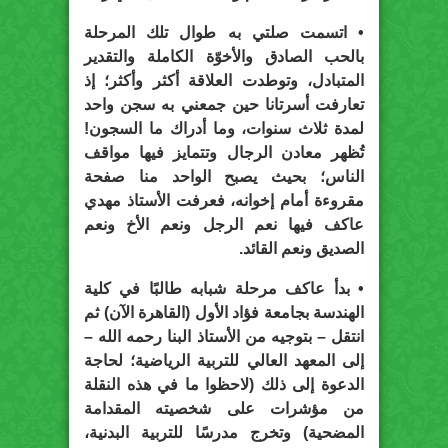
• اتسمت صلتي به طوال تلك المرحلة
بالحب الصادق والأخوّة الكاملة والتقدير
المتبادل، وتوطدت العلاقة أكثر وأكثر؛ إذ
تعارفت أسرتانا حين جمعني به سجن واحد
لمدة ثلاث سنوات، وما أدراك ما السجون!
تُظهر معادن الرجال وتتمايز فيها مواقف
الناس؛ بحيث يصبح الواحد منا صفحة
مقروءة أمام إخوانه، فعرفت الأستاذ مهدي
عاكف فيها نعم الرجل ونعم الأخ ونعم
الصديق ونعم القائد.
• بدأ عاكف مرحلة شبابه طالبًا في كلية
الهندسة بجامعة فؤاد الأول (القاهرة الآن) ثم
انتقل – بتوجيه من الأستاذ البنا رحمه الله –
إلى المعهد العالي للتربية الرياضية؛ لحاجة
الدعوة إلى ذلك (لاحظوا ما في هذه النقلة
من مؤشرات على شخصيته المقدامة
المضحية) وتخرج مدرسًا للتربية البدنية،