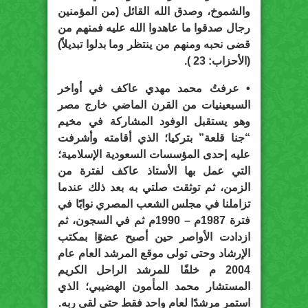
والشموخ، وصدق الله القائل (من المؤمنين
رجال صدقوا ما عاهدوا الله عليه فمنهم من
قضى نحبه ومنهم من ينتظر وما بدلوا تبديلاً)
(الأحزاب: 23 ).
• عرفتُ محمد مهدي عاكف في أواخر
السبعينيات من القرن الماضي خارج مصر
وهو يستقبل الوفود المشاركة في مخيم
“جنا قلعة” بتركيا؛ الذي أقامته وأشرفت
عليه إحدى المؤسسات السعودية الإسلامية؛
التي عمل بها الأستاذ عاكف لفترة من
الزمن، ثم توثقت صلتي به بعد ذلك عندما
تزاملنا في مجلس الشعب المصري نوابًا في
فترة 1987م – 1990م ثم في السجون، ثم
ازدادت الأواصر حين أصبح عضوًا بمكتب
الإرشاد وحتى تولى موقع المرشد العام عام
2004 م خلفًا للمرشد الراحل الكريم
المستشار محمد المأمون الهضيبي؛ الذي
استمر مرشدًا لعام واحد فقط حتى لقي ربه.