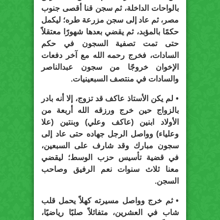
بالواحات الداخلة، ثم سجن قنا أقصى جنوب
مصر، ثم عاد إلى سجن مزرعة طره؛ ليكمل
حكمًا بالمؤبد، ثم يقضي بعدها شهورًا معتقلاً
حتى تمت تصفية السجون في حكم
السادات، فخرج رحمه الله مع آخر دفعات
الإخوان خروجًا من سجون عبدالناصر
والسادات في منتصف السبعينيات.
• لم يكن الأستاذ عاكف قد تزوج، إلا أنه بادر
بالزواج حين خرج ورزقه الله أربعة من
الأولاد ابنين (عاكف وعلي) وبنتين (علا
وعلياء) وواصل الرجل جهاده حتى عاد إلى
سجون مبارك وقد شارف على السبعين،
في قضية تأسيس حزب الوسط؛ ليقضي
معنا ثلاث سنوات نعم الرفيق وصاحب
السجن.
• ثم خرج وواصل مسيرته كهلاً يحمل قلب
شاب في العشرين، متفائلاً صلبًا رياضيًا،