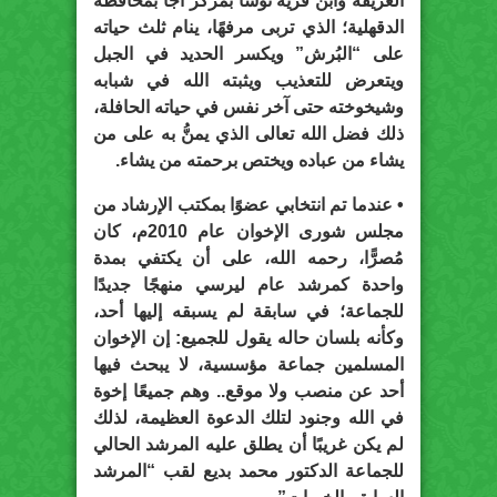
العريقة وابن قرية نوسا بمركز أجا بمحافظة
الدقهلية؛ الذي تربى مرفهًا، ينام ثلث حياته
على “البُرش” ويكسر الحديد في الجبل
ويتعرض للتعذيب ويثبته الله في شبابه
وشيخوخته حتى آخر نفس في حياته الحافلة،
ذلك فضل الله تعالى الذي يمنُّ به على من
يشاء من عباده ويختص برحمته من يشاء.
• عندما تم انتخابي عضوًا بمكتب الإرشاد من
مجلس شورى الإخوان عام 2010م، كان
مُصرًّا، رحمه الله، على أن يكتفي بمدة
واحدة كمرشد عام ليرسي منهجًا جديدًا
للجماعة؛ في سابقة لم يسبقه إليها أحد،
وكأنه بلسان حاله يقول للجميع: إن الإخوان
المسلمين جماعة مؤسسية، لا يبحث فيها
أحد عن منصب ولا موقع.. وهم جميعًا إخوة
في الله وجنود لتلك الدعوة العظيمة، لذلك
لم يكن غريبًا أن يطلق عليه المرشد الحالي
للجماعة الدكتور محمد بديع لقب “المرشد