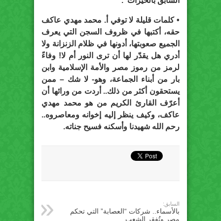
السابق بالخيرات”.
• كلمات قليلة لا توفي أ. محمد مهدي عاكف
حقه، أكتبها في ظروف السجن التي يعرف
الجميع صعوبتها، أدونها في ظلام الزنزانة ولا
أدري هل يقدّر لها أن ترى النور أم لا! وفاءً
لرمز من رموز مصر والأمة الإسلامية وابن
بار من أبناء الجماعة، وهو- لا شك – ممن
يستحقون أكثر من ذلك.. أردت من ورائها أن
أعرّف القارئ الكريم من هو محمد مهدي
عاكف، وكيف ينظر إليه إخوانه ومعاصروه..
رحم الله شهيدنا وأسكنه فسيح جناته.
السابق:
بالأسماء.. شركات “العصابة” التي تحكم
مصر وتُفقر الشعب