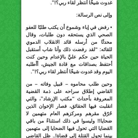
غدوت شيخًا أنتظر لقاء ربي؟!”.
وإلى نص الرسالة:
• رفض في إباء وشموخ أن يكتب طلبًا للعفو
الصحي الذي يستحقه دون طلبات، وقال
محدثًا من أرسله قائد الانقلاب الدموي
للقائه: “لقد رفضت ذلك وأنا شاب أستقبل
الحياة حين حكم عليَّ بالإعدام وحين كنت
أحتفظ بصداقات مع قادة الجيش، أأطلبه
اليوم وقد غدوت شيخًا أنتظر لقاء ربي؟!”.
وحين طلب محاموه – قبيل وفاته – من
القاضي إطلاق سراحه على ذمة القضية
المعروفة بأحداث “مكتب الإرشاد”، والتي
انقلبت فيها الحقائق، فصار الإخوان الذين
حُرّق مقرهم ومركزهم العام متهمين لا
ضحايا!! وليسوا في ذلك استثناءً من باقي
القضايا التي تحول فيها الضحايا إلى متهمين
بينما تحول القتلة إلى قضاة!.. ظل القاضي