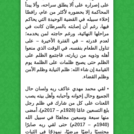
على إصراره على ألا يطلق سراحه، وألا يبدأ
المحاكمة إلا بحضوره لأكثر من عام، رافضًا
إخلاء سبيله في القضية الوحيدة التي يحاكم
فيها، رغم أن إصابته بالسرطان كانت في
مراحلها النهائية، ورغم حاجته لمن يخدمه؛
لعدم قدرته – في الفترة الأخيرة – على
تناول الطعام بنفسه، في الوقت الذي منعوا
أهله وذويه من زيارته، فاجتمع الظلم على
الظلم حتى يصبح ظلمات على الظلمة يوم
القيامة إن شاء الله: ظلم النيابة وظلم الأمن
وظلم القضاء.
• لقي محمد مهدي عاكف ربه ولسان حال
الجميع وحال إخوانه وأحبابه وأهل بيته يصب
اللعنات على كل من شارك في ظلم رجل
بلغ التسعين عامًا (1928م – 2017م)، أمضى
منها سبعة وسبعين مجاهدًا في سبيل الله
(1940م – 2017م) حتى لقي ربه صابرًا
محتسبًا راضيًا مرضيًا، نموذجًا في الثبات