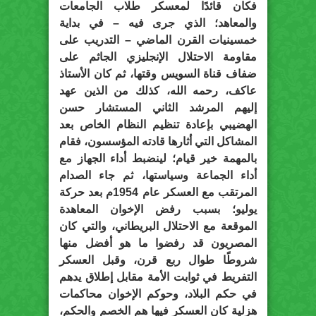
فكان قائدًا لمعسكر طلاب الجامعات
والمعاهد؛ الذي جرى فيه – في بداية
خمسينيات القرن الماضي – التدريب على
مقاومة الاحتلال الإنجليزي الجاثم على
ضفاف قناة السويس وقتها، ثم كان الأستاذ
عاكف، رحمه الله، كذلك من الذين عهد
إليهم المرشد الثاني المستشار حسن
الهضيبي بإعادة تنظيم النظام الخاص بعد
المشاكل التي أثارها قادته المؤسسون، فقام
بالمهمة خير قيام؛ لينضبط أداء الجهاز مع
أداء الجماعة وسياستها، ثم جاء الصدام
المرتقب مع العسكر عام 1954م بعد حركة
يوليو؛ بسبب رفض الإخوان المعاهدة
الموقعة مع الاحتلال البريطاني، والتي كان
المصريون قد رفضوا ما هو أفضل منها
شروطًا طوال ربع قرن، وقبل العسكر
التفريط في ثوابت الأمة مقابل إطلاق يدهم
في حكم البلاد، وحوكم الإخوان محاكمات
هزلية كان العسكر فيها هم الخصم والحكم،