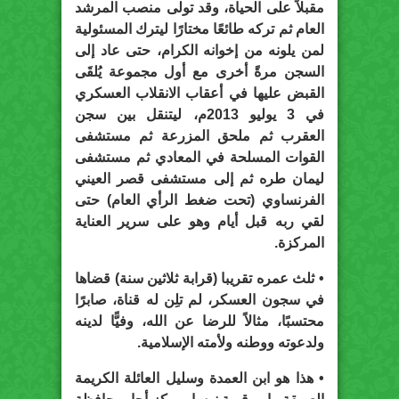
مقبلاً على الحياة، وقد تولى منصب المرشد
العام ثم تركه طائعًا مختارًا ليترك المسئولية
لمن يلونه من إخوانه الكرام، حتى عاد إلى
السجن مرةً أخرى مع أول مجموعة يُلقَى
القبض عليها في أعقاب الانقلاب العسكري
في 3 يوليو 2013م، ليتنقل بين سجن
العقرب ثم ملحق المزرعة ثم مستشفى
القوات المسلحة في المعادي ثم مستشفى
ليمان طره ثم إلى مستشفى قصر العيني
الفرنساوي (تحت ضغط الرأي العام) حتى
لقي ربه قبل أيام وهو على سرير العناية
المركزة.
• ثلث عمره تقريبا (قرابة ثلاثين سنة) قضاها
في سجون العسكر، لم تلِن له قناة، صابرًا
محتسبًا، مثالاً للرضا عن الله، وفيًّا لدينه
ولدعوته ووطنه ولأمته الإسلامية.
• هذا هو ابن العمدة وسليل العائلة الكريمة