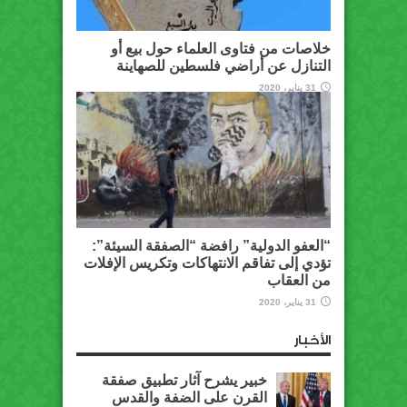
خلاصات من فتاوى العلماء حول بيع أو
التنازل عن أراضي فلسطين للصهاينة
31 يناير، 2020
“العفو الدولية” رافضة “الصفقة السيئة”:
تؤدي إلى تفاقم الانتهاكات وتكريس الإفلات
من العقاب
31 يناير، 2020
الأخبار
خبير يشرح آثار تطبيق صفقة
القرن على الضفة والقدس