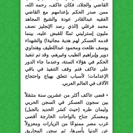
القاضي والجلاد، فكان عاكف، رحمه الله،
ممن صدر الحكم بإعدامهم مع القاضي
الفقيه عبدالقادر عودة والشيخ المجاهد
محمد فرغلي (الذي رصد الإنجليز نصف
مليون إسترليني ثمنًا للقبض عليه، بينما
قدمه العسكر لهم هدية مجانية!) والشهداء
يوسف طلعت ومحمود عبداللطيف وهنداوي
دوير وإبراهيم الطيب وغيرهم، وقد تم تنفيذ
الحكم في هؤلاء الستة، وعندما جاء الدور
على عاكف فتم وقف التنفيذ في باقي
الإعدامات؛ لأسباب تتعلق بهياج واحتجاج
الآلاف في العالم العربي.
• قضى عاكف أكثر من عشرين سنة متنقلاً
بين سجون العسكر في السجن الحربي
وليمان طره (حيث كسَر الحديد بالجبل)
ومعسكر جناح بالواحات الخارجة أقصى
غرب مصر ممنوعًا من الزيارات ومعزولاً
عن الدنيا بأسرها، ثم سجن المحاريق