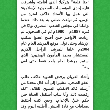
“جنا قلعة” بتركيا؛ الذي أقامته وأشرفت
عليه إحدى المؤسسات السعودية الإسلامية؛
التي عمل بها الأستاذ عاكف لفترة من
الزمن، ثم توثقت صلتي به بعد ذلك عندما
تزاملنا في مجلس الشعب المصري نوابًا في
فترة 1987م – 1990م ثم في السجون، ثم
ازدادت الأواصر حين أصبح عضوا بمكتب
الإرشاد وحتى تولى موقع المرشد العام عام
2004م خلفا للمرشد الراحل الكريم
المستشار محمد المأمون الهضيبي؛ الذي
استمر مرشدا لعام واحد فقط حتى لقي
ربه”.
وأشاد العريان برفض الشهيد عاكف طلب
العفو الصحي، مشيرا إلى أنه قال محدثا من
أرسله قائد الانقلاب الدموي للقائه: “لقد
رفضت ذلك وأنا شاب أستقبل الحياة حين
حكم عليَّ بالإعدام، وحين كنت أحتفظ
بصداقات مع قادة الجيش، أأطلبه اليوم وقد