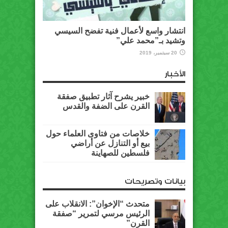
انتشار واسع لأعمال فنية تفضح السيسي
وتشيد بـ”محمد علي”
20 سبتمبر، 2019
الأخبار
خبير يشرح آثار تطبيق صفقة
القرن على الضفة والقدس
خلاصات من فتاوى العلماء حول
بيع أو التنازل عن أراضي
فلسطين للصهاينة
بيانات وتصريحات
متحدث “الإخوان”: الانقلاب على
الرئيس مرسي لتمرير “صفقة
القرن”