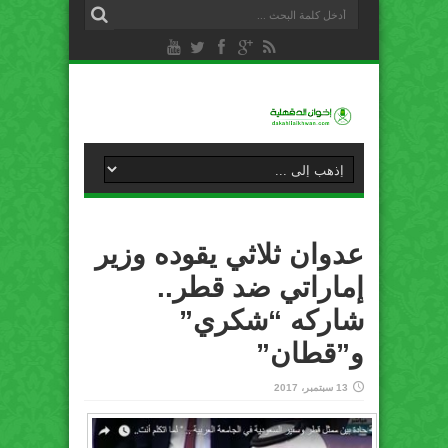
عدوان ثلاثي يقوده وزير
إماراتي ضد قطر..
شاركه “شكري”
و”قطان”
13 سبتمبر، 2017