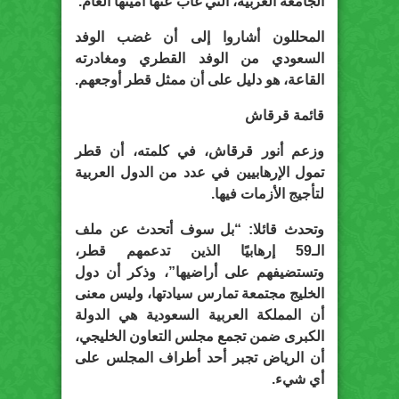
الجامعة العربية، التي غاب عنها أمينها العام.
المحللون أشاروا إلى أن غضب الوفد
السعودي من الوفد القطري ومغادرته
القاعة، هو دليل على أن ممثل قطر أوجعهم.
قائمة قرقاش
وزعم أنور قرقاش، في كلمته، أن قطر
تمول الإرهابيين في عدد من الدول العربية
لتأجيج الأزمات فيها.
وتحدث قائلا: “بل سوف أتحدث عن ملف
الـ59 إرهابيًا الذين تدعمهم قطر،
وتستضيفهم على أراضيها”، وذكر أن دول
الخليج مجتمعة تمارس سيادتها، وليس معنى
أن المملكة العربية السعودية هي الدولة
الكبرى ضمن تجمع مجلس التعاون الخليجي،
أن الرياض تجبر أحد أطراف المجلس على
أي شيء.