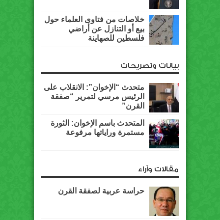
خلاصات من فتاوى العلماء حول
بيع أو التنازل عن أراضي
فلسطين للصهاينة
بيانات وتصريحات
متحدث “الإخوان”: الانقلاب على
الرئيس مرسي لتمرير “صفقة
القرن”
المتحدث باسم الإخوان: الثورة
مستمرة وراياتها مرفوعة
مقالات وآراء
حراسة عربية لصفقة القرن