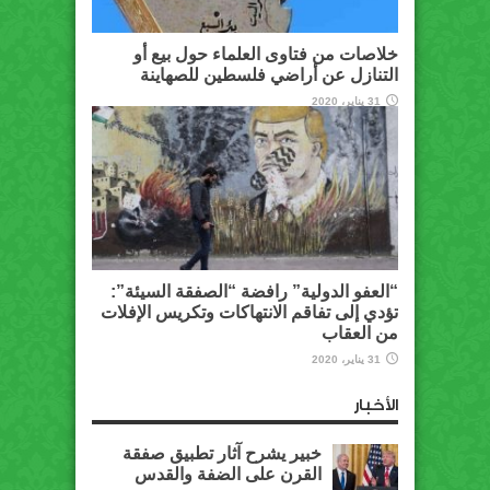
خلاصات من فتاوى العلماء حول بيع أو
التنازل عن أراضي فلسطين للصهاينة
31 يناير، 2020
“العفو الدولية” رافضة “الصفقة السيئة”:
تؤدي إلى تفاقم الانتهاكات وتكريس الإفلات
من العقاب
31 يناير، 2020
الأخبار
خبير يشرح آثار تطبيق صفقة
القرن على الضفة والقدس