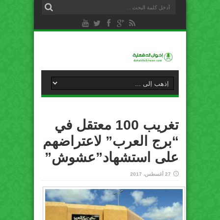
تغريب 100 معتقل في
“برج العرب” لاعتراضهم
على استشهاد”عشوش”
27 أغسطس، 2017