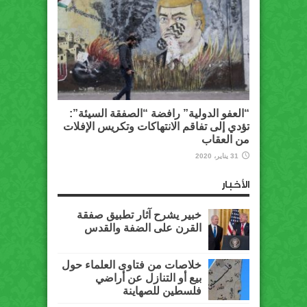
“العفو الدولية” رافضة “الصفقة السيئة”:
تؤدي إلى تفاقم الانتهاكات وتكريس الإفلات
من العقاب
31 يناير، 2020
الأخبار
خبير يشرح آثار تطبيق صفقة
القرن على الضفة والقدس
خلاصات من فتاوى العلماء حول
بيع أو التنازل عن أراضي
فلسطين للصهاينة