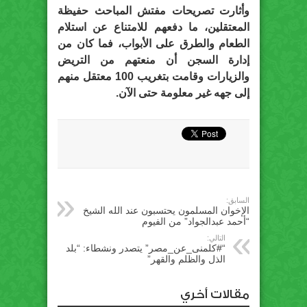
وأثارت تصريحات مفتش المباحث حفيظة
المعتقلين، ما دفعهم للامتناع عن استلام
الطعام والطرق على الأبواب، فما كان من
إدارة السجن أن منعتهم من التريض
والزيارات وقامت بتغريب 100 معتقل منهم
إلى جهه غير معلومة حتى الآن.
السابق:
الإخوان المسلمون يحتسبون عند الله الشيخ
“أحمد عبدالجواد” من الفيوم
التالي:
“#كلمنى_عن_مصر” يتصدر ونشطاء: “بلد
الذل والظلم والقهر”
مقالات أخري