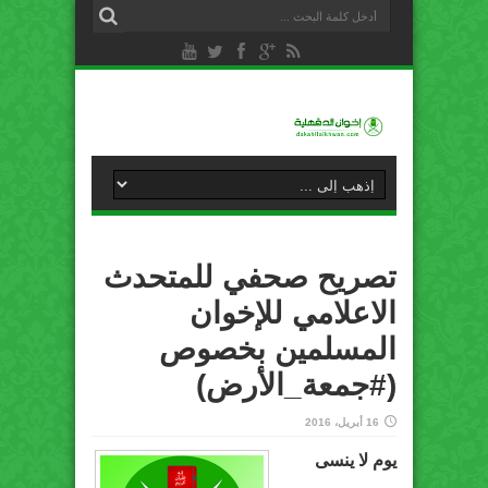
تصريح صحفي للمتحدث
الاعلامي للإخوان
المسلمين بخصوص
(‫#‏جمعة_الأرض‬)
16 أبريل، 2016
يوم لا ينسى