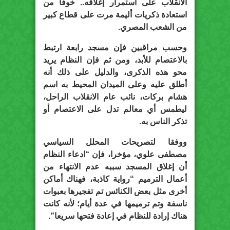
الانقلاب على استمرار إغلاقه.. خوفا من
استعادة ذكريات أليمة مرت على قطاع كبير
من الشعب المصري.
وحسب مراقبين فإن مسجد رابعة ارتبط
بالاعتصام للأبد، ومن ثم فإن النظام يريد
محو هذه الذكرى، والدليل على ذلك أنه
أطلق عليه وعلى الميدان المحيط به اسم
هشام بركات، نائب عام الانقلاب الراحل،
ليطمس أي معالم تدل على الاعتصام أو
تذكر الناس به.
ووفقا لتصريحات المحلل السياسي
مصطفى علوي، مؤخرا، فإن “ادعاء النظام
أن إغلاق المسجد سببه عدم الانتهاء من
أعمال الترميم “رواية كاذبة، فهناك أماكن
أخرى مثل بعض الكنائس تم تفجيرها بعبوات
ناسفة وتم ترميمها في عدة أيام؛ لأنه كانت
هناك إرادة للنظام في إعادة فتحها سريعا”.