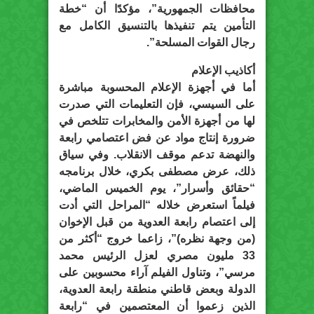
محافظات الجمهورية”، مؤكدًا أن “خطة
التأمين يتم تنفيذها بالتنسيق الكامل مع
رجال القوات المسلحة”.
أكاذيب الإعلام
أما في أجهزة الإعلام المحسوبة مباشرة
على السيسي، فإن التعليمات التي صدرت
لها من أجهزة الأمن والمخابرات تتلخص في
ضرورة إنتاج مواد عن فض اعتصامي رابعة
والنهضة تدعم موقف الانقلاب. وفي سياق
ذلك، عرض مصطفى بكري، خلال برنامجه
“حقائق وأسرار”، يوم الخميس الماضي،
فيلماً استعرض خلاله “المراحل التي أدت
إلى اعتصام رابعة العدوية من قبل الإخوان
(من وجهة نظره)”، زاعما خروج “أكثر من
33 مليون مصري لعزل الرئيس محمد
مرسي”، وتناول الفيلم آراء محسوبين على
الدولة وبعض قاطني منطقة رابعة العدوية،
الذين زعموا أن المعتصمين في “رابعة