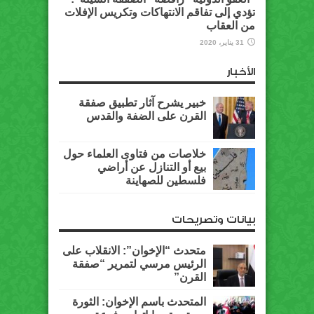
تؤدي إلى تفاقم الانتهاكات وتكريس الإفلات
من العقاب
31 يناير، 2020
الأخبار
خبير يشرح آثار تطبيق صفقة
القرن على الضفة والقدس
خلاصات من فتاوى العلماء حول
بيع أو التنازل عن أراضي
فلسطين للصهاينة
بيانات وتصريحات
متحدث “الإخوان”: الانقلاب على
الرئيس مرسي لتمرير “صفقة
القرن”
المتحدث باسم الإخوان: الثورة