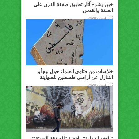
خبير يشرح آثار تطبيق صفقة القرن على
الضفة والقدس
31 يناير، 2020
خلاصات من فتاوى العلماء حول بيع أو
التنازل عن أراضي فلسطين للصهاينة
31 يناير، 2020
“العفو الدولية” رافضة “الصفقة السيئة”: