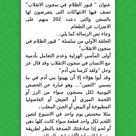
عنوان ” قبور الظلام في سجون الانقلاب”
تصف فيها الانتهاكات التى يتعرضون لها
بالسجن والتى دعت 202 منهم على
الاضراب عن الطعام.
وجاء نص الرسالة كما يلي…
الحلقة الأولي من سلسلة ” قبور الظلام في
سجون الانقلاب”
أولى المآسي الهزلية وعدم التعامل بآدمية
مع الانسان في سجون الانقلاب وقد قال عز
وجل “ولقد كرمنا بني آدم”
وقد أبوا هؤلاء إلا أن يهينوا بني آدم في ما
يسمي “التعين”… وهو عبارة عن الحصص
اليومية لكل مسجون سواء من الرز أو
اللحمة الميري أو العيش أو الفاصوليا
المطبوخة أو البيض أو الجبن المعلب ،
مثلا مخصص يوم واحد في الاسبوع لتعين
اللحم لكل واحد قطعة سواء كانت كلها دهن
أو لحم إذا صادفتتك الصدفة بالنظر لطريقة
وصولها للزنزانة لأالقيتها في الزبالة