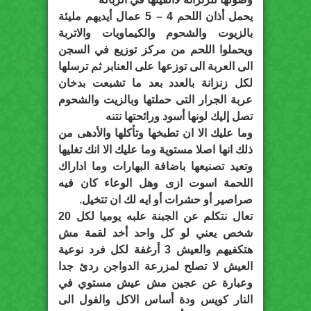
يحمل أذان اللحم 4 – 5 عمال أيديهم مليئة
بالزيوت والشحوم والكيماويات والاتربة
ويحملوا اللحم من مركز توزيع في السجن
الى العربة الى توزعها على العنابر ثم ترسلها
لكل زنزانة بالعدد بعد ما تشبعت بدخان
عربة الجرار التى حملتها وبالزيت والشحوم
تصل إليك لونها أسود ورائحتها نتنه
وما عليك الا ان تطبخها وتأكلها والأدهى من
ذلك انها اصلا مستوية وما عليك الا انك تغليها
وتعيد تصنيعها باضافة البهارات وما اداراك
اللحمة اسوت ازى وهل الوعاء كان فيه
صراصير أو حشرات أو ايه لك ان تتخيل.
تعال نتكلم عن الجبنة علبه يوميا لكل 20
شخص يعني لو كل واحد أخد لقمة مش
هتكفيهم والعيش 3 أرغفة لكل فرد نوعية
العيش لا تصلح لمزرعة الدواجن ردئ جدا
وعبارة عن عجين مش عيش مستوي في
النار كويس ودة أساس الاكل والفول الى