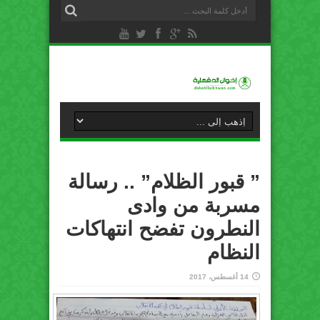
” قبور الظلام” .. رسالة
مسربة من وادى
النطرون تفضح انتهاكات
النظام
14 أغسطس، 2017