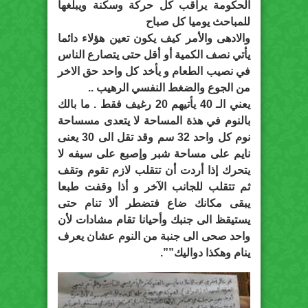
الحكومة يراقب كل حركة وسكنة ويبلغها
للمباحث يوميا كل صباح
والادهى والأمر كيف يكون تعين هؤلاء دائما
يأتي نصف الكمية أو أقل حتى يتصارع الناس
في نصيب الطعام و يأخد كل واحد حق الاخر
من الجوع والضغط النفسي الرهيب ..
يعني الـ 40 يأتيهم 20 رغيف فقط . ما بالك
بالنوم في هذة المساحة لا يتعدى مسساحة
نوم كل واحد 32 سم وقد تقل الى 30 يعنى
نايم على مساحة شبر وإصبع على سيفه لا
يتحرك إذا أردت أن تتقلب لازم تقوم وتقف
ثم تتقلب للجانب الآخر و أذا وقفت طبعا
يبقى مكانك ضاع فتضطر ألا تنام حتى
يستيقظ الى جنبك وأحيانا تقام مشادات لأن
واحد صحى الى جنبة من النوم عشان يعرف
ينام وهكذا دواليك””.