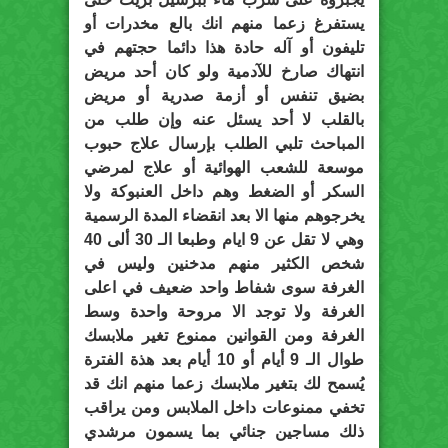
يستفرغ زعما منهم انك بالع مخدرات أو
تليفون أو آله حادة هذا دائما حجتهم في
انتهاك صارخ للآدمية ولو كان أحد مريض
بضيق تنفس أو أزمة صدرية أو مريض
بالقلب لا أحد يسئل عنه وإن طلب من
المباحث تلبي الطلب بإرسال علاج حبوب
موسعة للشعب الهوائية أو علاج لمرضي
السكر أو الضغط وهم داخل العنبوكة ولا
يخرجوهم منها الا بعد انقضاء المدة الرسمية
وهي لا تقل عن 9 ايام وطبعا الـ 30 ألى 40
شخص الكثير منهم مدخنين وليس في
الغرفة سوى شفاط واحد ضعيف في اعلى
الغرفة ولا توجد الا مروحة واحدة وسط
الغرفة ومن القوانين ممنوع تغير ملابسك
طوال الـ 9 أيام أو 10 أيام بعد هذة الفترة
يُسمح لك بتغير ملابسك زعما منهم انك قد
تخفي ممنوعات داخل الملابس ومن يراقب
ذلك مساجين جنائي بما يسمون مرشدي