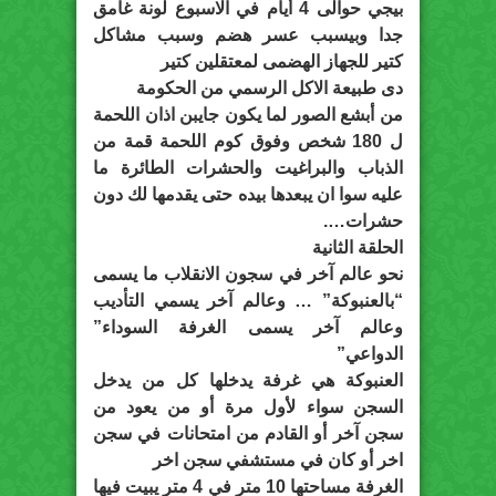
بيجي حوالى 4 أيام في الاسبوع لونة غامق
جدا وبيسبب عسر هضم وسبب مشاكل
كتير للجهاز الهضمى لمعتقلين كتير
دى طبيعة الاكل الرسمي من الحكومة
من أبشع الصور لما يكون جايبن اذان اللحمة
ل 180 شخص وفوق كوم اللحمة قمة من
الذباب والبراغيت والحشرات الطائرة ما
عليه سوا ان يبعدها بيده حتى يقدمها لك دون
حشرات….
الحلقة الثانية
نحو عالم آخر في سجون الانقلاب ما يسمى
“بالعنبوكة” … وعالم آخر يسمي التأديب
وعالم آخر يسمى الغرفة السوداء”
الدواعي”
العنبوكة هي غرفة يدخلها كل من يدخل
السجن سواء لأول مرة أو من يعود من
سجن آخر أو القادم من امتحانات في سجن
اخر أو كان في مستشفي سجن اخر
الغرفة مساحتها 10 متر في 4 متر يبيت فيها