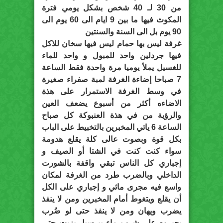
من 30 لـ 40 شخص بشكل يومي فترة
المكوث فيها ما بين 9 ايام الى 60 يوم الى
90 يوم بل الى السنة والسنتين
غرفة ليس بها حمام ليس فيها سخان للاكل
فيها جردلين واحد للمبول و واحد للماء
للغسيل يملأ يوميا مرة واحدة فقط الساعة
7 صباحا إضاءة الغرفة لمبة صفراء صغيرة
في وسط الغرفة الاستمرار على هذة
الاضاءه أكثر من أسبوع يضعف العين
والرؤية من في هذة العنبوكة كل صباح
الساعة 6 ياتي المخبرين بالتخبيط على الباب
بكل قوة وبصوت عالى كلة يقلع هدومة
سواء كنت كنت في الشتا أو الصيف و
إجباري كل الناس تبقي واقفة بالشورت
الداخلي وبالضرب طرد من الغرفة لمكان
واسع فيه مجرى مائي و إجباري على الكل
أن يقلع ويتغوط أمام المخبرين ومن لا ينفذ
يضرب ويهان ومن لا ينفذ حتى لو ضُرب
يجبروه على شرب ماء ببرسيل بزيت حتى