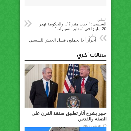
السابق:
السيسي: “أجيب منين؟”.. والحكومة تهدر
20 مليارًا في “مقابر السيارات”
التالي:
أحرار أجا يحملون فشل الجيش للسيسي
مقالات أخري
خبير يشرح آثار تطبيق صفقة القرن على
الضفة والقدس
31 يناير، 2020