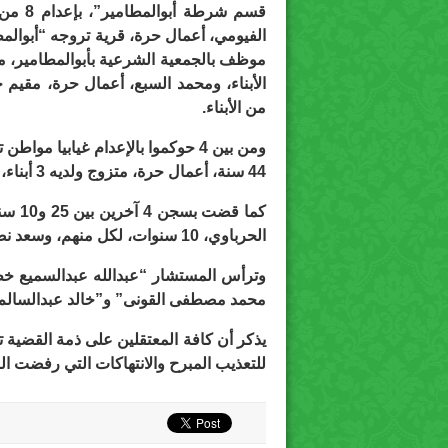
من الأبناء.
ومن بين 4 حوكموا بالإعدام غيابيا 
44 سنة، أعمال حرة، متزوج ولديه 3 أبناء، مقيم بأبوالمطامير.
كما ق
الحرباوي، 10 سنوات، لكل منهم، وسعد نصار، 25 سنة.
وترأس المستشار “عبدالله عبدالسميع خ
محمد مصطفى القونى” و”خالد عبدالسالم
للتعذيب المبرح والانتهاكات التي رفضت النياب