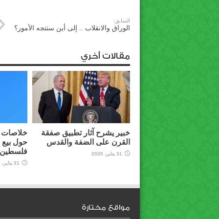
السابق:
الوراق والانقلاب .. إلى أين ستتجه الأمور؟
مقالات أخري
خبير يشرح آثار تطبيق صفقة
خلاصات م
القرن على الضفة والقدس
حول بيع 
فلسطين ل
31 يناير، 2020
31 يناير، 2020
مواقع مختارة