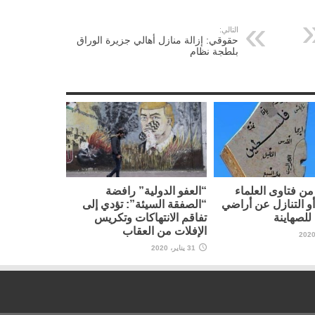
التالي:
حقوقي: إزالة منازل أهالي جزيرة الوراق
بلطجة نظام
ن فتاوى العلماء
“العفو الدولية” رافضة
أو التنازل عن أراضي
“الصفقة السيئة”: تؤدي إلى
لصهاينة
تفاقم الانتهاكات وتكريس
الإفلات من العقاب
31 يناير، 2020