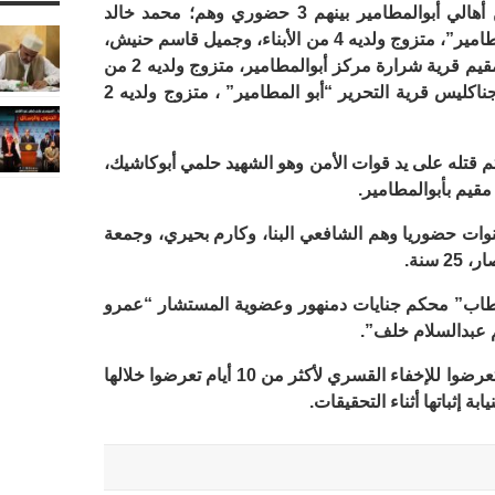
قسم شرطة أبوالمطامير”، بإعدام 8 من أهالي أبوالمطامير بينهم 3 حضوري وهم؛ محمد خالد
الفيومي، أعمال حرة، قرية تروجه “أبوالمطامير”، متزوج ولديه 4 من الأبناء، وجميل قاسم حنيش،
موظف بالجمعية الشرعية بأبوالمطامير، مقيم قرية شرارة مركز أبوالمطامير، متزوج ولديه 2 من
الأبناء، ومحمد السبع، أعمال حرة، مقيم جناكليس قرية التحرير “أبو المطامير” ، متزوج ولديه 2
مواطن تم قتله على يد قوات الأمن وهو الشهيد حلمي أبوكاشيك،
ضت بسجن 4 آخرين بين 25 و10 سنوات حضوريا وهم الشافعي البنا، وكارم بحيري، وجمعة
طاب” محكم جنايات دمنهور وعضوية المستشار “عمرو
 عبدالسلام خلف”.
يذكر أن كافة المعتقلين على ذمة القضية تعرضوا للإخفاء القسري لأكثر من 10 أيام تعرضوا خلالها
ة إثباتها أثناء التحقيقات.