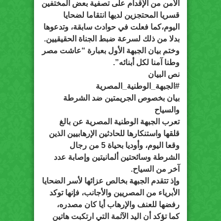
الأمن من الإقدام على تصفية بعض المختفين
قسريا المحتجزين لديها انتقاما لضحايا
اليوم،كما فعلت في حوادث سابقة، وتدعوها
بدلا من ذلك لسرعة ضبط الجناة الحقيقيين.
وختم بيان الجبهة الأول بعبارة “عاشت مصر
وطنا آمنا لكل أبنائه”.
نص البيان
#الجبهة_الوطنية_المصرية
بيان بخصوص الجريمتين ضد الشرطة
والسياح
تعرب الجبهة الوطنية المصرية عن بالغ
قلقها واستنكارها للحادثين الإرهابيين الذين
وقعا اليوم، وأوديا بحياة 5 من رجال
الشرطة وسائحتين ألمانيتين وإصابة عدد
آخر من السياح.
وإذ تتقدم الجبهة بخالص عزائها لأسر الضحايا
الأبرياء من المصريين والأجانب، فإنها توكد
رفضها للعنف والإرهاب أيا كان مصدره،
كما تؤكد أن اليد الآثمة التي ارتكبت هاتين