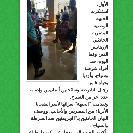
الأول،
استنكرت
الجبهة
الوطنية
المصرية
الحادثين
الإرهابيين
الذين وقعا
اليوم، ضد
أفراد شرطة
وسياح، وأوديا
بحياة 5 من
رجال الشرطة وسائحتين ألمانيتين وإصابة
عدد آخر من السياح.
وتقدمت “الجبهة” بعزائها لأسر الضحايا
الأبرياء من المصريين والأجانب، ووصف
البيان الحادثين بـ”الجريمتين ضد الشرطة
والسياح”.
وأكدت الجبهة التي يدخل في تكوينها أطياف