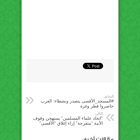
السابق:
#المسجد_الأقصى يتصدر ونشطاء: العرب
حاصروا قطر وغزة
التالي:
“اتحاد علماء المسلمين” يستهجن وقوف
الأمة “متفرجة” إزاء إغلاق “الأقصى”
مقالات أخري