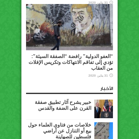
31 يناير، 2020
“العفو الدولية” رافضة “الصفقة السيئة”:
تؤدي إلى تفاقم الانتهاكات وتكريس الإفلات
من العقاب
31 يناير، 2020
الأخبار
خبير يشرح آثار تطبيق صفقة
القرن على الضفة والقدس
خلاصات من فتاوى العلماء حول
بيع أو التنازل عن أراضي
فلسطين للصهاينة