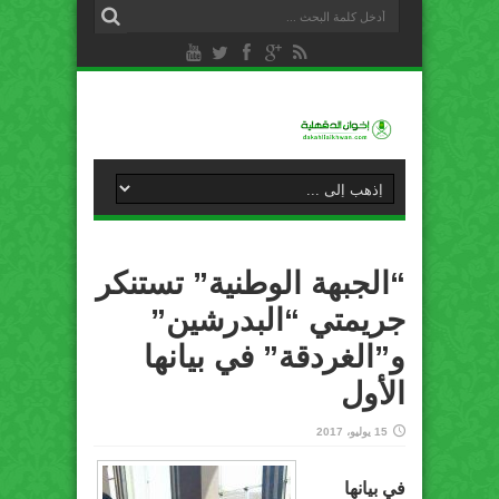
“الجبهة الوطنية” تستنكر
جريمتي “البدرشين”
و”الغردقة” في بيانها
الأول
15 يوليو، 2017
في بيانها