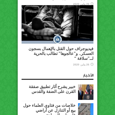
26 يناير، 2020
فيديوجراف حول القتل بالإهمال بسجون
العسكر.. و”عالجوها” تطالب بالحرية
لــ”سلافة “
26 يناير، 2020
الأخبار
خبير يشرح آثار تطبيق صفقة
القرن على الضفة والقدس
خلاصات من فتاوى العلماء حول
بيع أو التنازل عن أراضي