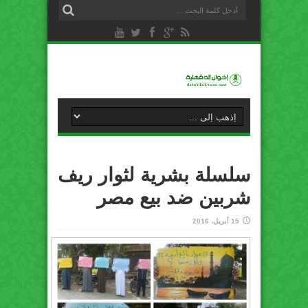
سلسلة بشرية لثوار ريف
شربين ضد بيع ‫‏مصر‬
15 أبريل، 2016