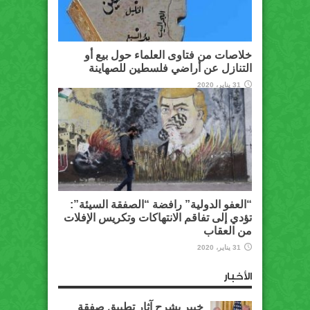
خلاصات من فتاوى العلماء حول بيع أو
التنازل عن أراضي فلسطين للصهاينة
31 يناير، 2020
“العفو الدولية” رافضة “الصفقة السيئة”:
تؤدي إلى تفاقم الانتهاكات وتكريس الإفلات
من العقاب
31 يناير، 2020
الأخبار
خبير يشرح آثار تطبيق صفقة