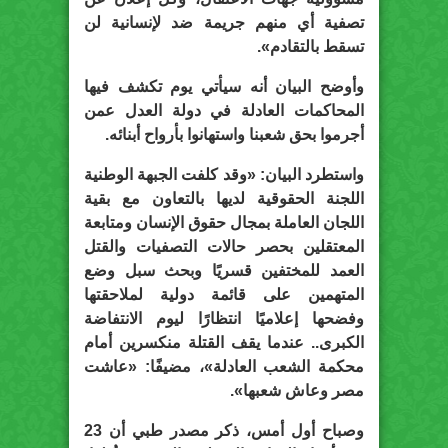
تصفية أي منهم جريمة ضد لإنسانية لن
تسقط بالتقادم».
وأوضح البيان أنه سيأتي يوم تكشف فيها
المحاكمات العادلة في دولة العدل عمن
أجرموا بحق شعبنا واستهانوا بأرواح أبنائه.
واستطرد البيان: «وقد كلفت الجبهة الوطنية
اللجنة الحقوقية لديها بالتعاون مع بقية
اللجان العاملة بمجال حقوق الإنسان ومتابعة
المعتقلين بحصر حالات التصفيات والقتل
العمد للمختفين قسريًا وبحث سبل وضع
المتهمين على قائمة دولية لملاحقتها
وفضحها إعلاميًا انتظارًا ليوم الانتفاضة
الكبرى.. عندما يقف القتلة منكسرين أمام
محكمة الشعب العادلة»، مضيفًا: «عاشت
مصر وعاش شعبها».
وصباح أول أمس، ذكر مصدر طبي أن 23