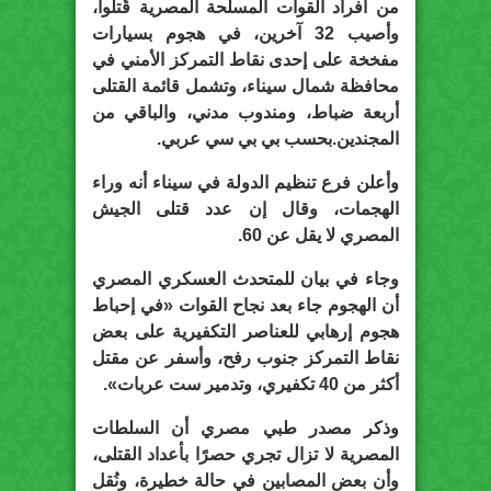
من أفراد القوات المسلحة المصرية قُتلوا،
وأصيب 32 آخرين، في هجوم بسيارات
مفخخة على إحدى نقاط التمركز الأمني في
محافظة شمال سيناء، وتشمل قائمة القتلى
أربعة ضباط، ومندوب مدني، والباقي من
المجندين.بحسب بي بي سي عربي.
وأعلن فرع تنظيم الدولة في سيناء أنه وراء
الهجمات، وقال إن عدد قتلى الجيش
المصري لا يقل عن 60.
وجاء في بيان للمتحدث العسكري المصري
أن الهجوم جاء بعد نجاح القوات «في إحباط
هجوم إرهابي للعناصر التكفيرية على بعض
نقاط التمركز جنوب رفح، وأسفر عن مقتل
أكثر من 40 تكفيري، وتدمير ست عربات».
وذكر مصدر طبي مصري أن السلطات
المصرية لا تزال تجري حصرًا بأعداد القتلى،
وأن بعض المصابين في حالة خطيرة، ونُقل