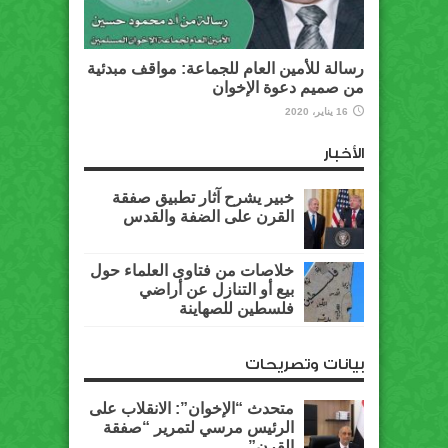
رسالة للأمين العام للجماعة: مواقف مبدئية
من صميم دعوة الإخوان
16 يناير، 2020
الأخبار
خبير يشرح آثار تطبيق صفقة
القرن على الضفة والقدس
خلاصات من فتاوى العلماء حول
بيع أو التنازل عن أراضي
فلسطين للصهاينة
بيانات وتصريحات
متحدث “الإخوان”: الانقلاب على
الرئيس مرسي لتمرير “صفقة
القرن”