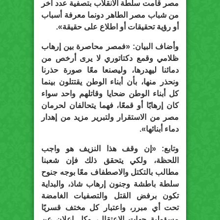
مصر قامت سلطة الانقلاب بتصفية عدد آخر
من شباب مصر الطاهر دونما معرفة أسباب
أو رؤية تحقيقات أو اطلاع على حقيقة».
وأضاف البيان: «فمصر محاصرة بين إرهاب
ظلامي وقمع دكتاتوري لا يرى أرخص من
دمائنا ليهدرها، وليصنعا معًا صورة حذرنا
ونحذر منها، بأن أبناء الوطن يقتتلون بينما
كل أبناء الوطن ضحايا وقاتلهم واحد سواء
كان إرهابًا أو قمعًا، فهما يتحالفان لحرمان
مصر من الاستقرار ولتبرير مزيد من إهدار
دماء أبنائها».
وتابع: «إن وقف هذا النزيف هو واجب
اللحظة، ولكي يتحقق ذلك فإن شعبنا
مطالب بالتكتل والاصطفاف معًا بوجه جنوح
سلطة باطشة وجنون إرهاب شاذ، والبداية
تكون برفض القتل والتصفيات الغامضة
تحت أي مبرر، واعتبار كل مختف قسريًا
مسؤولية جهات الاعتقال، وكل إعلان عن