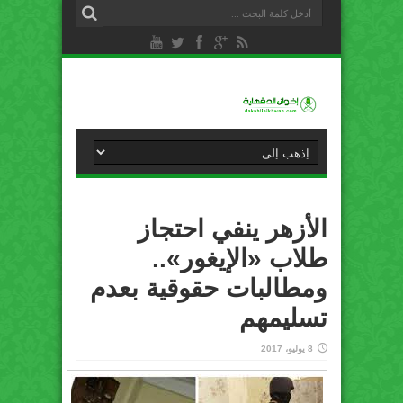
الأزهر ينفي احتجاز
طلاب «الإيغور»..
ومطالبات حقوقية بعدم
تسليمهم
8 يوليو، 2017