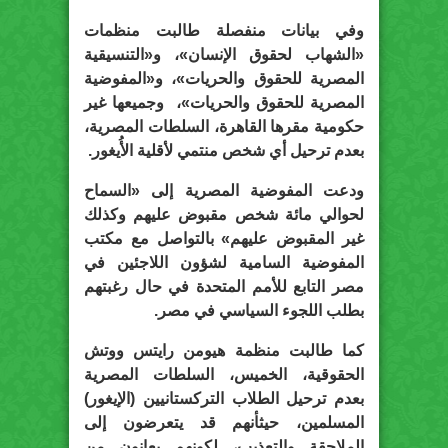
وفي بيانات منفصلة طالبت منظمات
«الشهاب لحقوق الإنسان»، و«التنسيقية
المصرية للحقوق والحريات»، و«المفوضية
المصرية للحقوق والحريات»، وجميعها غير
حكومية مقرها القاهرة، السلطات المصرية،
بعدم ترحيل أي شخص منتمي لأقلية الأُيغور.
ودعت المفوضية المصرية إلى «السماح
لحوالي مائة شخص مقبوض عليهم وكذلك
غير المقبوض عليهم» بالتواصل مع مكتب
المفوضية السامية لشؤون اللاجئين في
مصر التابع للأمم المتحدة في حال رغبتهم
بطلب اللجوء السياسي في مصر.
كما طالبت منظمة هيومن رايتس ووتش
الحقوقية، الخميس، السلطات المصرية
بعدم ترحيل الطلاب التركستانيين (الإيغور)
المسلمين، حيثأنهم قد يتعرضون إلى
الملاحقة والتعذيب، لكونهم يعانون من