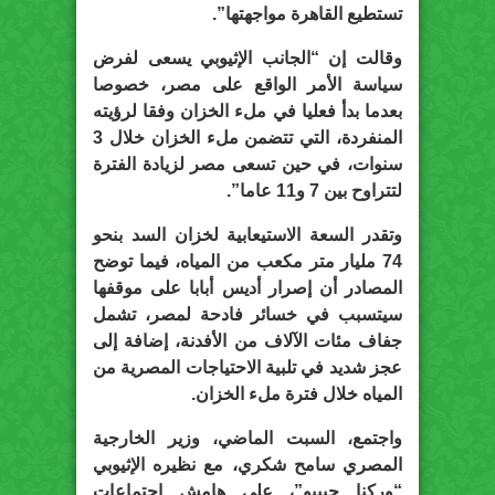
تستطيع القاهرة مواجهتها”.
وقالت إن “الجانب الإثيوبي يسعى لفرض
سياسة الأمر الواقع على مصر، خصوصا
بعدما بدأ فعليا في ملء الخزان وفقا لرؤيته
المنفردة، التي تتضمن ملء الخزان خلال 3
سنوات، في حين تسعى مصر لزيادة الفترة
لتتراوح بين 7 و11 عاما”.
وتقدر السعة الاستيعابية لخزان السد بنحو
74 مليار متر مكعب من المياه، فيما توضح
المصادر أن إصرار أديس أبابا على موقفها
سيتسبب في خسائر فادحة لمصر، تشمل
جفاف مئات الآلاف من الأفدنة، إضافة إلى
عجز شديد في تلبية الاحتياجات المصرية من
المياه خلال فترة ملء الخزان.
واجتمع، السبت الماضي، وزير الخارجية
المصري سامح شكري، مع نظيره الإثيوبي
“وركنا جيبيو”، على هامش اجتماعات