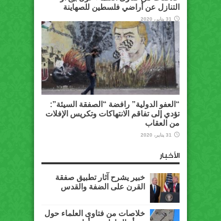
التنازل عن أراضي فلسطين للصهاينة
31 يناير، 2020
“العفو الدولية” رافضة “الصفقة السيئة”:
تؤدي إلى تفاقم الانتهاكات وتكريس الإفلات
من العقاب
31 يناير، 2020
الأخبار
خبير يشرح آثار تطبيق صفقة
القرن على الضفة والقدس
خلاصات من فتاوى العلماء حول