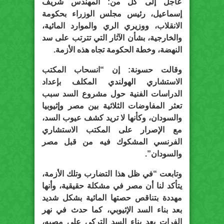
عاجل إلى كل من: المهندس شريف
إسماعيل، رئيس مجلس الوزراء بحكومة
الانقلاب، ووزيري الري والموارد المائية،
والخارجية، بشأن الآثار التي تترتب على سد
النهضة، وخطة الحكومة تجاه هذه الأزمة.
وقالت حسونة: إن “انسحاب المكتب
الاستشاري الهولندي المكلف بإعداد
الدراسات الفنية حول مشروع السد سبب
تعثر المفاوضات الثلاثية بين مصر وإثيوبيا
والسودان، وكأنها لا تريد كشف عيوب السد،
مع الإصرار على المكتب الاستشاري
الفرنسي المشكوك فيه من قبل مصر
والسودان”.
وتابعت “في ظل هذا التضارب وتلك الأزمة،
يتأكد لنا أن مصر في مشكلة حقيقية، وأنها
مهددة بتناقص حصتها المائية بشكل شديد
بعد بناء السد الإثيوبي، كما حدث في نهر
الفرات بعد بناء السد التركي على مصبه،