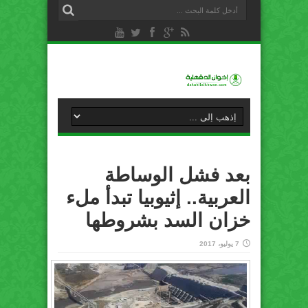
بعد فشل الوساطة
العربية.. إثيوبيا تبدأ ملء
خزان السد بشروطها
7 يوليو، 2017