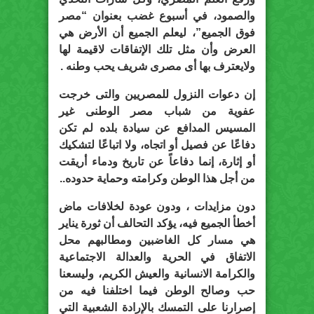
والصمود، في أسبوع غضب بعنوان “مصر
فوق الجميع”، ليعلم الجميع أن الأرض هي
العرض وأن مثل تلك الإتفاقات لاقيمة لها
ولايعترف بها أى مصرى شريف يحب وطنه .
إن دعوات النزول للمصريين والتى خرجت
عفوية من شباب مصر الوطنى غير
المسيس المدافع عن سيادة بلده لم تكن
دفاعًا عن فصيل أو اتجاه، ولا اتباعًا لتشكيك
أو إثارة، إنما دفاعاً عن تاريخ ودماء أريقت
من أجل هذا الوطن وكرامته وحماية حدوده..
دون مزايدات ، ودون عودة لخلافات ماض
أخطأ الجميع فيه، يؤكد التحالف أن ثورة يناير
هي مسار كل الغاضبين ومطالبهم محل
الاتفاق في الحرية والعدالة الاجتماعية
والكرامة الانسانية والعيش الكريم، وليسعنا
حب وصالح الوطن فيما اختلفنا فيه من
إصرارنا على التمسك بالإرادة الشعبية التي