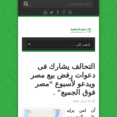
التحالف يشارك فى
دعوات رفض بيع مصر
ويدعو لأسبوع “مصر
فوق الجميع” .
15 أبريل، 2016
آن لمن يزايد
على المصريين