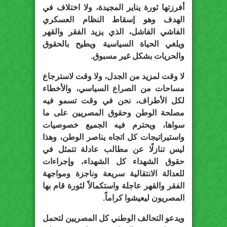
أفرزتها ثورة يناير المجيدة، ولا اختلاف في
الهدف وهو إسقاط النظام العسكري
الفاشي الفاشل، الذي يزيد الفقر والقهر
ويلغي الحياة السياسية ويطيح بالحقوق
والحريات بشكل غير مسبوق.
لا وقت لمزيد من الجدل، ولا وقت لاسترجاع
مساحات من الصراع السياسي، والأخطاء
لكل الأطراف، نحن في وقت تسمو فيه
مصلحة الوطن وحقوق المصريين على ما
سواها، ويحترم فيه الجميع خصوصيات
واستيراتيجات كل اتجاه يناصر الوطن، وهذا
ليس تنازلًا عن مطالب عادلة تتمثل في
حقوق الشهداء كل الشهداء، وإجراءات
للعدالة الانتقالية سريعة وناجزة ومواجهة
الفقر والقهر عاجلة واستكمالاً لثورة قام بها
المصريون ليعيشوا كراماً.
ويدعو التحالف الوطني كل المصريين لتحمل