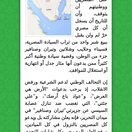
ووطنيتهم أن
يتوقف، وآن
للتاريخ أن يسجل
أن كل مصري
حرّ لم ولن يقبل
ببيع شبر واحد من تراب السيادة المصرية،
فسيناء وحلايب وشلاتين وتيران وصنافير
جزء من الوطن، وقضية سيادة وطنية أكبر
كثيراً ممن يدعون أنها مثار جدل أو انتهازية
أو استغلال للمواقف.
إن التحالف الوطني لدعم الشرعية ورفض
الانقلاب، إذ يرحب بدعوات “الأرض هي
العرض”، و”عواد باع أرضك”، و”علي
جثتي”، التي تغضب ضد تنازل عصابة
السيسي عن
جزيرتي”تيران وصنافير” في
ميدان التحرير، فإنه يعلن مشاركته بل ويدعو
كل المصريين بالنزول في كل الميادين،
ورفع العلم المصري، وكل شارات التحدي