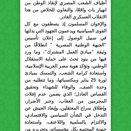
أطياف الشعب المصري لإنقاذ الوطن من
انهيار بات واقعًا، والتعاون للخلاص من هذا
الانقلاب العسكري الغادر.
والإخوان المسلمون إذ يصطفون مع كل
القوى السياسية ويدعمون الجهود التي بذلتها
في سبيل الوصول إلى إعلان تأسيس
“الجبهة الوطنية المصرية ” انطلاقًا من
وثيقة “مبادئ العمل المشترك”، وما ورد
فيها من بنود تحث على حماية الاستقلال
الوطني، وتؤكد هوية مصر العربية الإسلامية،
واستعادة كرامة الشعب، والتمسك بمبادئ
ثورة 25 يناير ومكتسباتها، وما تتطلبه من
وحدة الصف، والوفاء للشهداء وتحقيق
القصاص العادل؛ الذي يضمن عدم إفلات
المجرمين من العقاب، وجبر الأضرار،
وإطلاق سراح المعتقلين، وإبعاد الجيش عن
التدخل في الشأن السياسي والاقتصادي،
والالتزام بالسلمية واللاعنف، واستعادة
حيوية المجتمع بكل مؤسساته، وتحريره من