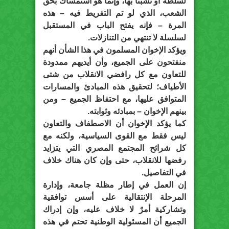
لسلطة أو تشبثًا بها، وإنما هو استمساك بحق
الشعب، الذي لو تم التفريط فيه – هذه
المرة – فإنه يفتح الباب في المستقبل
لسلسلة لا تنتهي من التنازلات.
ويؤكد الإخوان المسلمون في هذا الشأن أنهم
منفتحون على الجميع، وأن أيديهم ممدودة
للتعاون مع كل رافضي الانقلاب من شتى
الأطياف؛ لتحقيق هذه المبادئ والمسارات
المتوافق عليها، مع احتفاظ الجميع – ومن
بينهم الإخوان – بمبادئه وثوابته.
كما يؤكد الإخوان أن الاصطفاف والتعاون
ليس فقط مع القوى السياسية، ولكنه مع
كل شرائح المجتمع المصري التي يتزايد
رفضها للانقلاب، حتى وإن كان هناك خلاف
في التفاصيل.
إن العمل في إطار مظلة جامعة، وإدارة
المرحلة الإنتقالية على أسس توافقية
وتشاركية أمرٌ لا خلاف عليه، وإن إدراك
الجميع أن المسئولية الوطنية تحتم في هذه