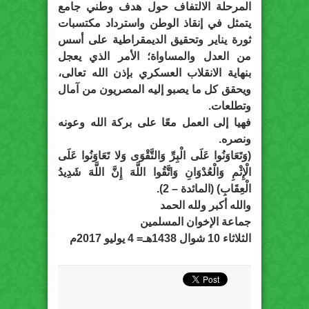
المرحلة الالتفاف حول هدف وطني جامع
يتمثل في إنقاذ الوطن واسترداد مكتسبات
ثورة يناير وتحقيق الديمقراطية على أسس
من العدل والمساواة؛ الأمر الذي يعجل
بنهاية الانقلاب العسكري بإذن الله تعالى،
ويحقق كل ما يصبو إليه المصريون من آمال
وتطلعات.
فهيا إلى العمل معًا على بركة الله وعونه
ونصره.
(وَتَعَاوَنُوا عَلَى الْبِرِّ وَالتَّقْوَى وَلا تَعَاوَنُوا عَلَى
الْإِثْمِ وَالْعُدْوَانِ وَاتَّقُوا اللَّهَ إِنَّ اللَّهَ شَدِيدُ
الْعِقَابِ) (المائدة – 2).
والله أكبر ولله الحمد
جماعة الإخوان المسلمين
الثلاثاء 10 شوال 1438هـ= 4 يوليو 2017م