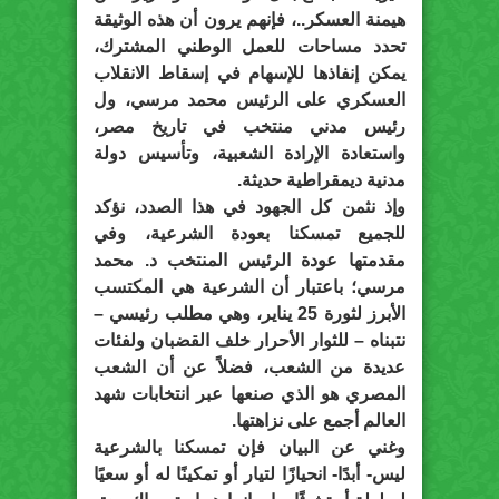
هيمنة العسكر..، فإنهم يرون أن هذه الوثيقة
تحدد مساحات للعمل الوطني المشترك،
يمكن إنفاذها للإسهام في إسقاط الانقلاب
العسكري على الرئيس محمد مرسي، ول
رئيس مدني منتخب في تاريخ مصر،
واستعادة الإرادة الشعبية، وتأسيس دولة
مدنية ديمقراطية حديثة.
وإذ نثمن كل الجهود في هذا الصدد، نؤكد
للجميع تمسكنا بعودة الشرعية، وفي
مقدمتها عودة الرئيس المنتخب د. محمد
مرسي؛ باعتبار أن الشرعية هي المكتسب
الأبرز لثورة 25 يناير، وهي مطلب رئيسي –
نتبناه – للثوار الأحرار خلف القضبان ولفئات
عديدة من الشعب، فضلاً عن أن الشعب
المصري هو الذي صنعها عبر انتخابات شهد
العالم أجمع على نزاهتها.
وغني عن البيان فإن تمسكنا بالشرعية
ليس- أبدًا- انحيازًا لتيار أو تمكينًا له أو سعيًا