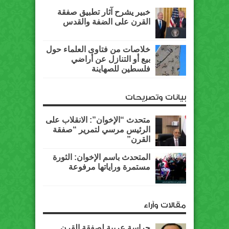
خبير يشرح آثار تطبيق صفقة
القرن على الضفة والقدس
خلاصات من فتاوى العلماء حول
بيع أو التنازل عن أراضي
فلسطين للصهاينة
بيانات وتصريحات
متحدث “الإخوان”: الانقلاب على
الرئيس مرسي لتمرير “صفقة
القرن”
المتحدث باسم الإخوان: الثورة
مستمرة وراياتها مرفوعة
مقالات وآراء
حراسة عربية لصفقة القرن