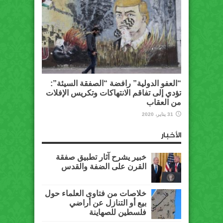
“العفو الدولية” رافضة “الصفقة السيئة”:
تؤدي إلى تفاقم الانتهاكات وتكريس الإفلات
من العقاب
31 يناير، 2020
الأخبار
خبير يشرح آثار تطبيق صفقة
القرن على الضفة والقدس
خلاصات من فتاوى العلماء حول
بيع أو التنازل عن أراضي
فلسطين للصهاينة