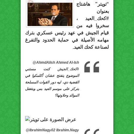
“تويتر” هاشتاج
بعنوان
#كحك_العيد ،
سخروا فيه من
قيام الجيش في عهد رئيس عسكري بترك
مهامه الأصيلة في حماية الحدود والتفرغ
لصناعة كحك العيد.
@AhmdAlish
Ahmed Al-Ish
#
كحك_الجيش
كنت مستني
الموضوع يتفتح عشان أكلمكوا في
القضية دي، ليه دور القوات المسلحة
بتركز على موسم العيد بس وبتغفل
الموالد وحلاوتها؟
@IbrahimNagy02
Ibrahim.Nagy