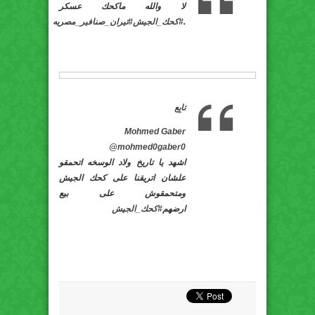
لا والله ماكحك عسكر
.
#
كحك_الجيش
#
تيران_صنافير_مصريه
تابِع
Mohmed Gaber
@mohmed0gaber0
اشهد يا تاريخ ولاد الوسخه اتحمقو
علشان اتريقنا على كحك الجيش
ومتحمقوش على بيع
ارضهم
#
كحك_الجيش