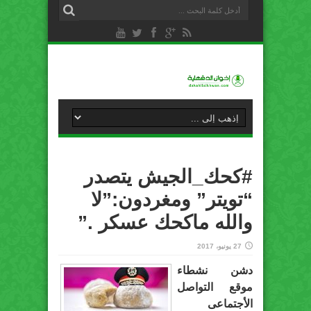
#كحك_الجيش يتصدر
“تويتر” ومغردون:”لا
والله ماكحك عسكر .”
27 يونيو، 2017
دشن نشطاء
موقع التواصل
الأجتماعى