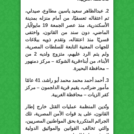
2. عبدالظاهر سعيد ياسين مطاوع، صيدلي،
تم اعتقاله تعسفيًا، من أمام منزله بمدينة
الأسكندرية، منذ عصر الجمعة 19 مايو/آيار
الماضي، دون سند من القانون، واختفى
قسريًا منذ اعتقاله، وتقدم ذويه ببلاغات
للجهات المعنية التابعة للسلطات المصرية،
ولم يتم الرد عليهم، متزوج ولديه 2 من
الأبناء، من أبناءقرية الشوكة – مركز دمنهور
– محافظة البحيرة.
3. أحمد أحمد محمد محمد أبو راشد، 41 عامًا
مأمور ضرائب، يقيم قرية الدلجمون – مركز
كفر الزيات – محافظة الغربية.
وتُدين المنظمة عمليات القتل خارج إطار
القانون، على يد قوات الأمن المصرية، تلك
الجرائم المتكررة بحق المواطنين المصريين،
والتي تخالف القوانين والمواثيق الدولية