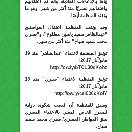
إياها بالإدعاءات الكاذبة، وأنه تم اعتقالهم
واختفائهم قسريًا منذ أكثر من شهر، وهو ما
وثقته المنظمة أيضًا.
وقد وثقت المنظمة اعتقال المواطنين
“عبدالظاهر سعيد ياسين مطاوع”، و”صبري
محمد سعيد صباح” منذ أكثر من شهر.
توثيق المنظمة لاختفاء “عبدالظاهر” منذ 19
مايو/آيار 2017:
http://ow.ly/bTCL30cKohz
توثيق المنظمة لاختفاء “صبري” منذ 18
مايو/آيار 2017:
http://ow.ly/cel630cKolY
وسبق للمنظمة أن قدمت شكوى دولية
للمقرر الخاص المعني بالاختفاء القسري
بحق المواطن المصري/ صبري محمد سعيد
صباح.