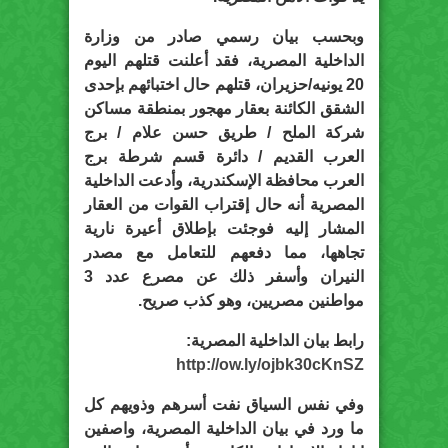
وبحسب بيان رسمي صادر من وزارة
الداخلية المصرية، فقد أعلنت قتلهم اليوم
20 يونيه/حزيران، قتلهم حال اختبائهم بإحدى
الشقق الكائنة بعقار مهجور بمنطقة مساكن
شركة الملح / طريق حسن علام / برج
العرب القديم / دائرة قسم شرطة برج
العرب محافظة الإسكندرية، وأدعت الداخلية
المصرية أنه حال إقتراب القوات من العقار
المشار إليه فوجئت بإطلاق أعيرة نارية
تجاهها، مما دفعهم للتعامل مع مصدر
النيران وأسفر ذلك عن مصرع عدد 3
مواطنين مصريين، وهو كذب صريح.
رابط بيان الداخلية المصرية:
http://ow.ly/ojbk30cKnSZ
وفي نفس السياق نفت أسرهم وذويهم كل
ما ورد في بيان الداخلية المصرية، واصفين