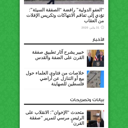
“العفو الدولية” رافضة “الصفقة السيئة”:
تؤدي إلى تفاقم الانتهاكات وتكريس الإفلات
من العقاب
31 يناير، 2020
الأخبار
خبير يشرح آثار تطبيق صفقة
القرن على الضفة والقدس
خلاصات من فتاوى العلماء حول
بيع أو التنازل عن أراضي
فلسطين للصهاينة
بيانات وتصريحات
متحدث “الإخوان”: الانقلاب على
الرئيس مرسي لتمرير “صفقة
القرن”