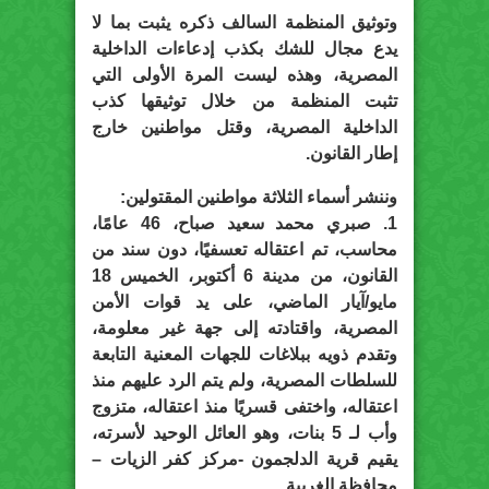
وتوثيق المنظمة السالف ذكره يثبت بما لا
يدع مجال للشك بكذب إدعاءات الداخلية
المصرية، وهذه ليست المرة الأولى التي
تثبت المنظمة من خلال توثيقها كذب
الداخلية المصرية، وقتل مواطنين خارج
إطار القانون.
وننشر أسماء الثلاثة مواطنين المقتولين:
1. صبري محمد سعيد صباح، 46 عامًا،
محاسب، تم اعتقاله تعسفيًا، دون سند من
القانون، من مدينة 6 أكتوبر، الخميس 18
مايو/آيار الماضي، على يد قوات الأمن
المصرية، واقتادته إلى جهة غير معلومة،
وتقدم ذويه ببلاغات للجهات المعنية التابعة
للسلطات المصرية، ولم يتم الرد عليهم منذ
اعتقاله، واختفى قسريًا منذ اعتقاله، متزوج
وأب لـ 5 بنات، وهو العائل الوحيد لأسرته،
يقيم قرية الدلجمون -مركز كفر الزيات –
محافظة الغربية.