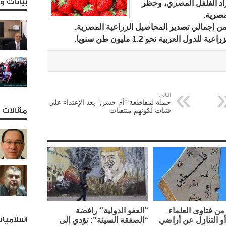
بيانات 
راد الفلفل المصري، وحظر
مصرية.
لعربية نحو 1.2 مليون طن سنويا.
التالي:
حملة لمقاطعة “أم حسن” بعد الإعتداء على
فتيات لكونهم منتقبات
مقالات و
ن فتاوى العلماء
“العفو الدولية” رافضة
اسلاميا
أو التنازل عن أراضي
“الصفقة السيئة”: تؤدي إلى