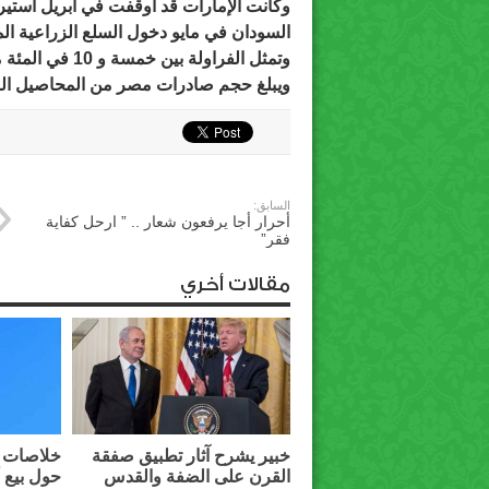
وكانت الإمارات قد أوقفت في أبريل استي
السودان في مايو دخول السلع الزراعية ال
وتمثل الفراولة بين خمسة و 10 في المئة من إجمالي تصدير المحاصيل الزراعية المصرية.
ويبلغ حجم صادرات مصر من المحاصيل الزراعية للدول ا
السابق:
أحرار أجا يرفعون شعار .. ” ارحل كفاية
فقر”
مقالات أخري
خبير يشرح آثار تطبيق صفقة
خلاصات م
القرن على الضفة والقدس
حول بيع 