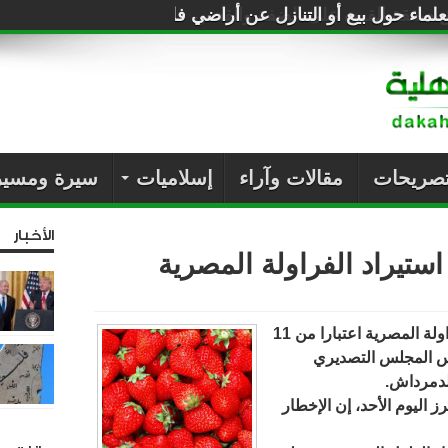
لماء حول بيع أو التنازل عن أراضي فلسطين للصهاينة
تصريحات
مقالات وآراء
إسلاميات
سيرة ومسير
الأخبار
ستيراد الفراولة المصرية
أبلغت الرياض القاهرة بحظر صادرات الفراولة المصرية اعتبارا من 11
يس المجلس التصديري
لدمرداش.
اليوم الأحد، إن الإخطار