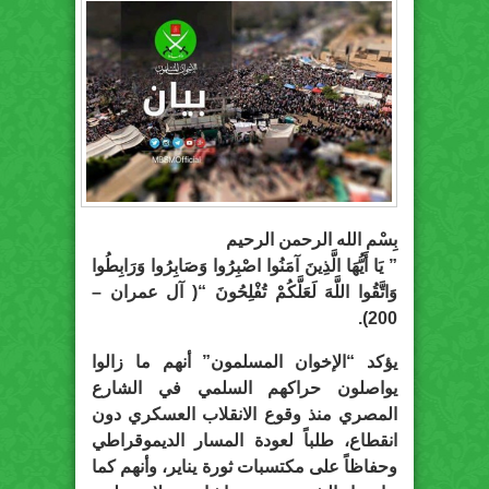
بِسْم الله الرحمن الرحيم
” يَا أَيُّهَا الَّذِينَ آمَنُوا اصْبِرُوا وَصَابِرُوا وَرَابِطُوا
وَاتَّقُوا اللَّهَ لَعَلَّكُمْ تُفْلِحُونَ “( آل عمران –
200).
يؤكد “الإخوان المسلمون” أنهم ما زالوا
يواصلون حراكهم السلمي في الشارع
المصري منذ وقوع الانقلاب العسكري دون
انقطاع، طلباً لعودة المسار الديموقراطي
وحفاظاً على مكتسبات ثورة يناير، وأنهم كما