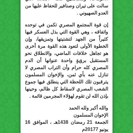
سالت على تيران وصنافير للحفاظ عليها من
العدو الصهيوني .
إن قوة المجتمع المصري تكمن في توحده
واتفاقه ، وهي القوة التي بذل العسكر فيها
كثيراً من الجهد لتشتيتها وتمزيقها، وإن
الخطوة الأولى لتعود هذه القوة مرة أخرى
هو تجاهل خلافات الماضي، والانطلاق نحو
المستقبل برؤيةٍ واحدة عنوانها أن الدم
المصري كله حرام وأن التراب المصري لا
تنازل عنه بأي ثمن، والإخوان المسلمون
يترقبون تلك اللحظة التي ينطلق فيها جموع
الشعب المصري لاسقاط كل ظالم، وحينها
بإذن الله لن تقوم لهؤلاء المجرمين قائمة .
والله أكبر ولله الحمد
الإخوان المسلمون
الجمعة 21 رمضان 1438هـ ، الموافق 16
يونيو 20177م