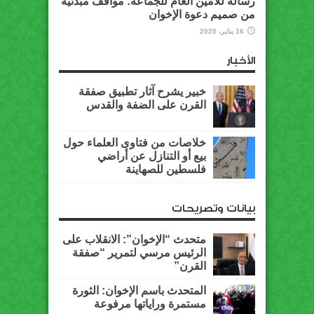
رسالة للأمين العام للجماعة: مواقف مبدئية
من صميم دعوة الإخوان
16 يناير، 2020
الأخبار
خبير يشرح آثار تطبيق صفقة
القرن على الضفة والقدس
خلاصات من فتاوى العلماء حول
بيع أو التنازل عن أراضي
فلسطين للصهاينة
بيانات وتصريحات
متحدث “الإخوان”: الانقلاب على
الرئيس مرسي لتمرير “صفقة
القرن”
المتحدث باسم الإخوان: الثورة
مستمرة وراياتها مرفوعة