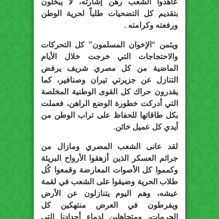
عاهدوا الشعب رهن إشارته، لا يبخلون
بتقديم كل التضحيات طلباً لحرية الوطن
ورفعته وكرامته .
ويثمن “الإخوان المسلمون” كل التحركات
والاحتجاجات التي خرجت خلال الأيام
الماضية من كل مصري شريف يرفض
التنازل عن جزيرتي تيران وصنافير، كما
يقدرون حراك كل القوى الوطنية المخلصة
التي أدركت خطورة الوضع الراهن، فعملت
بكل طاقاتها للحفاظ على تراب الوطن من
أيدي كل عميل خائن.
لقد عانى الشعب المصري ومازال من
جرائم العسكر الذين أزهقوا الأرواح البريئة
وكمموا كل الأصوات المعارضة وقمعوا كُل
طلاب الحرية وضيقوا على الشعب في لقمة
عيشه، وهم اليوم يتنازلون عن الأرض
ويفرطون في العرض منتهكين كل
الحرمات، ومتجاهلين لدماء أجدادنا التي