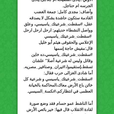
الجرسه ام حناجل.
وأضاف: مجدى كامل: جمعة الغضب
القادمة ستكون حاشدة بشكل لا يصدقه
عقل، #سقطت_شرعيتك_ياسيسي، وعلق
وواصل النشطاء حديثهم: ارحل ارحل ارحل
#سقطت_شرعيتك_ياسيسي
الإعلامي والحقوقى هيثم أبو خليل
قال:مفيش حاجة إسمها
#سقطت_شرعيتك_ياسيسي،ده خاين
وقاتل وليس له شرعية أصلا” علشان
تسقط،إستقيموا،#تيران_وصنافير_مصريه.
أما شادى الغزالى حرب فقال:
#سقطت_شرعيتك_ياسيسي و شرعية كل
خائن باع الأرض معاك،المحاكمة بالخيانة
العظمى في انتظاركم،#نكسة_السيسي.
أما الناشط عمو حسام فقد وضع صورة
لقادة الانقلاب قال فيها: خير بائعي الأرض