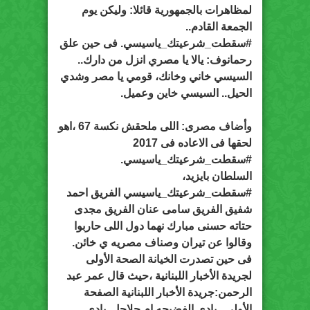
لمظاهرات بالجمهورية قائلا: وليكن يوم
الجمعة القادم..
#سقطت_شرعيتك_ياسيسي. فى حين علق
رحمانوف: يالا يا مصري انزل من دارك..
السيسي خاني وخانك، قومي يا مصر وشدي
الحيل.. السيسي خاين وعميل.
وأضاف مصرى: اللى ملحقش نكسة 67 ،اهو
لحقها فى الاعاده فى 2017
#سقطت_شرعيتك_ياسيسي.
السلطان بايزيد‏،
#سقطت_شرعيتك_ياسيسي الفريق احمد
شفيق الفريق سامى عنان الفريق مجدى
حتاته حسنى مبارك نهما دول اللى حاربوا
وقالوا عن تيران وصناف مصريه ي خائن.
فى حين تصدرت الخيانة الصحة الأولى
لجريدة الأخبار اللبنانية ،حيث قال عمر عبد
الرحمن:جريدة الأخبار اللبنانية الصفحة
الأولي ..يادى الفضيحه ام جلاجل..يادى