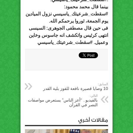
بينما قال محمد محمود:
#سقطت_شرعيتك_ياسيسي نزول الميادين
يوم الجمعة، ثوروا يرحمكم الله.
فى حين قال مصطفى الجوهرى: السيسى
انتهى كرئيس واتكشف انه جاسوس وخاين
وعميل. #سقطت_شرعيتك_ياسيسي
السابق:
10 وصايا قصيرة نافعة للفوز بلية القدر
التالي:
بالفيديو.. “أعز الناس” يستعرض مواصفات
النصر في القرآن
مقالات أخري