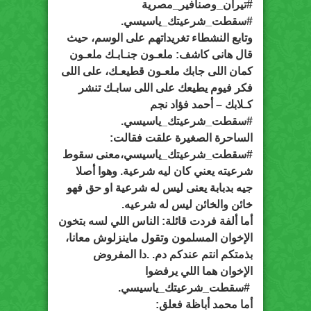
#تيران_وصنافير_مصرية
#سقطت_شرعيتك_ياسيسي.
وتابع النشطاء تغريداتهم على الوسم، حيث
قال هانى كاشف: ملعـون جنـابـك ملعـون
كمان اللى جابك ملعـون قطيعـك، على اللى
فكر فيوم يطيعك على اللى سابـك تنشر
كـلابك – أحمد فؤاد نجم
#سقطت_شرعيتك_ياسيسي.
الساحرة الصغيرة علقت فقالت:
#سقطت_شرعيتك_ياسيسي،معنى سقوط
شرعيته يعني كان ليه شرعية. وهوا أصلا
جيه بدبابة يعنى ليس له شرعية او حق فهو
خائن والخائن ليس له شرعيه.
أما ألفة فردت قائلة: الناس اللي لسه بتخون
الإخوان المسلمون وتقول ماينزلوش معانا،
بذمتكم انتم عندكم دم. .دا المفروض
الإخوان هما اللي يرفضوا
#سقطت_شرعيتك_ياسيسي.
أما محمد أباظة فعلق: