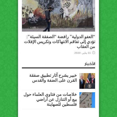
“العفو الدولية” رافضة “الصفقة السيئة”:
تؤدي إلى تفاقم الانتهاكات وتكريس الإفلات
من العقاب
31 يناير، 2020
الأخبار
خبير يشرح آثار تطبيق صفقة
القرن على الضفة والقدس
خلاصات من فتاوى العلماء حول
بيع أو التنازل عن أراضي
فلسطين للصهاينة