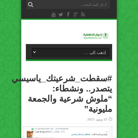
#سقطت_شرعيتك_ياسيسي
يتصدر.. ونشطاء:
“ملوش شرعية والجمعة
مليونية”
15 يونيو، 2017