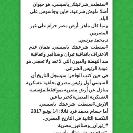
#سقطت_شرعيتك_ياسيسي، هو حيوان
أصلا ملوش شرعية، خاين وجاسوس على
البلد.
بينما قال ماهر: أرض مصر حرام على غير
المصريين.
د.محمد مرسي..
#سقطت_شرعيتك_ياسيسي. ضمان عدم
الاعتراف باتفاقية تيران وصنافير واتفاقية
سد النهضة والديون التي لا تعد ولا تحصى هو
عودة الرئيس الشرعي.
فى حين كتب الجاحر: سيسجل التاريخ أن
السيسي أول رئيس مصري بخلفية عسكرية
يتنازل عن أرض مصرية بموافقةالمؤسسة
العسكرية المصريةكخير بياعين
الارض.#سقطت_شرعيتك_ياسيسي.
أما حسام محمد فرد قائلا: 14 يونيو 2017
النكسة الثانية في التاريخ المصري.
#_تيران_وصنافير_مصرية
.#سقطت_شرعيتك_ياسيسي.