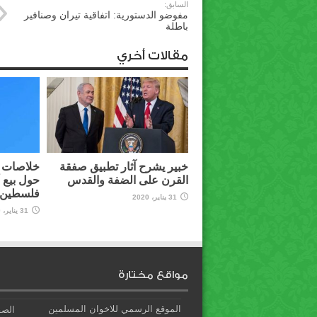
السابق:
مفوضو الدستورية: اتفاقية تيران وصنافير
باطلة
مقالات أخري
خبير يشرح آثار تطبيق صفقة
خلاصات م
القرن على الضفة والقدس
حول بيع 
فلسطين ل
31 يناير، 2020
31 يناير، 2020
مواقع مختارة
الموقع الرسمي للاخوان المسلمين
الصف