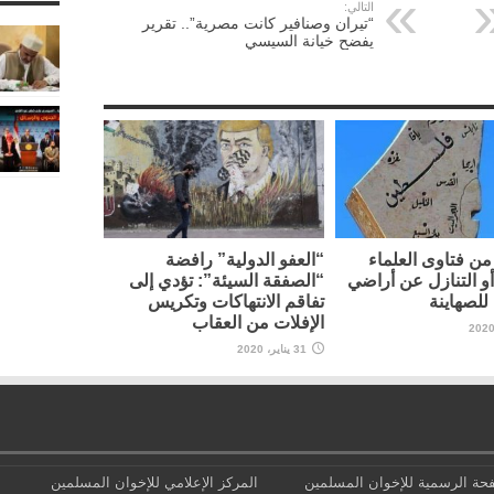
التالي:
“تيران وصنافير كانت مصرية”.. تقرير
يفضح خيانة السيسي
ن فتاوى العلماء
“العفو الدولية” رافضة
أو التنازل عن أراضي
“الصفقة السيئة”: تؤدي إلى
لصهاينة
تفاقم الانتهاكات وتكريس
الإفلات من العقاب
31 يناير، 2020
حة الرسمية للإخوان المسلمين
المركز الإعلامي للإخوان المسلمين