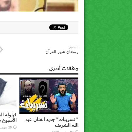
السابق:
رمضان شهر القرآن
مقالات أخري
قيلولة ال
” تسريبات” جديد الفنان عبد
الأسبوع 
الله الشريف
25 سبتمبر، 2019