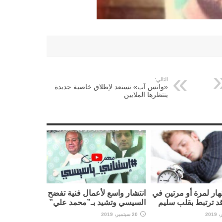
التالي:
«واتس آب» تستعد لإطلاق خاصية جديدة
ينتظرها الملايين
نهار لمرة أو مرتين في
انتشار واسع لأعمال فنية تفضح
قد ترتبط بقلب سليم
السيسي وتشيد بـ”محمد علي”
20 سبتمبر، 2019