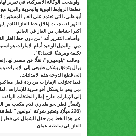
وأوضحت الوكالة الأميركية، في تقرير لها،
قطعتا الروابط الجوية والبحرية والبرية مع
أبو ظبي، التي تعتمد على الغاز المستورد ل
الكهرباء، تجنبت إغلاق خط الغاز القادم إلي
أكبر احتياطي من الغاز في العالم.
وأضاف التقرير أنه “من دون خط الغاز ال
دبي، والبديل الوحيد أمام الإمارات هو است
تكلفة ومرهقًا اقتصاديًا”.
وقالت “بلومبيرج”، نقلًا عن مصدر لها، إنه ر
يزال يتدفق بشكل طبيعي إلى الإمارات وس
إلى قطع الدوحة هذه الإمدادات.
فيما تخوّفت الإمارات من ردة فعل معاك
دبي وهو ما يشكل أقو ضربة للإمارات ، لذا
إلى الإمارات خارج إطار الخلافات الواقعة بي
عبر هذا الخط من حقل الشمال في قطر إلى
الغاز إلى سلطنة عمان.