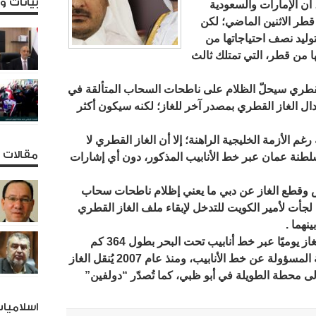
بيانات 
 أن الإمارات والسعودية
 قطر الاثنين الماضي؛ لكن
توليد نصف احتياجاتها من
ها من قطر، التي تمتلك ثالث
قطري سيحلّ الظلام على ناطحات السحاب المتألقة في
بدال الغاز القطري بمصدر آخر للغاز؛ لكنه سيكون أكثر
غم الأزمة الخليجية الراهنة؛ إلا أن الغاز القطري لا
مقالات و
لطنة عمان عبر خط الأنابيب المذكور، دون أي إشارات
س وقطع الغاز عن دبي ما يعني إظلام ناطحات سحاب
 لجأت لأمير الكويت للتدخل لإبقاء ملف الغاز القطري
نهما .
وتُصدِّر قطر نحو ملياري قدم مكعب من الغاز يوميًا عبر خط أنابيب تحت البحر بطول 364 كم
(226 ميلًا). وتعتبر شركة “دولفين” للطاقة المسؤولة عن خط الأنابيب، ومنذ عام 2007 يُنقل الغاز
 محطة الطويلة في أبو ظبي، كما تُصدّر “دولفين”
اسلاميا