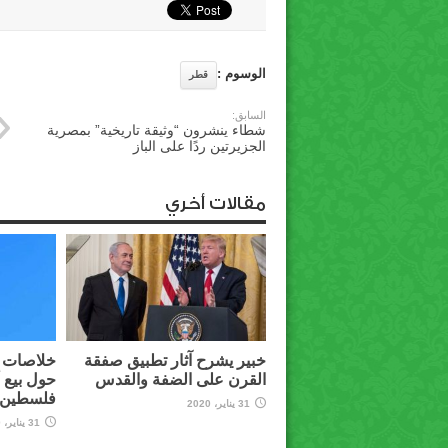
الوسوم :
قطر
السابق:
شطاء ينشرون “وثيقة تاريخية” بمصرية
الجزيرتين ردًا على الباز
مقالات أخري
خبير يشرح آثار تطبيق صفقة
خلاصات م
القرن على الضفة والقدس
حول بيع 
فلسطين ل
31 يناير، 2020
31 يناير، 2020