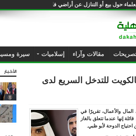
لماء حول بيع أو التنازل عن أراضي فلسطين للصهاينة
تصريحات
مقالات وآراء
إسلاميات
سيرة ومسير
الأخبار
بالكويت للتدخل السريع لدى
مال والأعمال، تقريرًا في
ائلة إنها عندما تتعلق بالغاز
احتياج الدوحة لأبو ظبي.