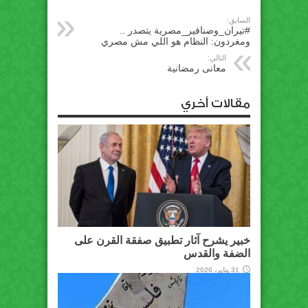
السابق:
#تيران_وصنافير_مصرية يتصدر ..
ومغردون: النظام هو اللي مش مصري
التالي:
معانى رمضانية
مقالات أخري
خبير يشرح آثار تطبيق صفقة القرن على
الضفة والقدس
31 يناير، 2020