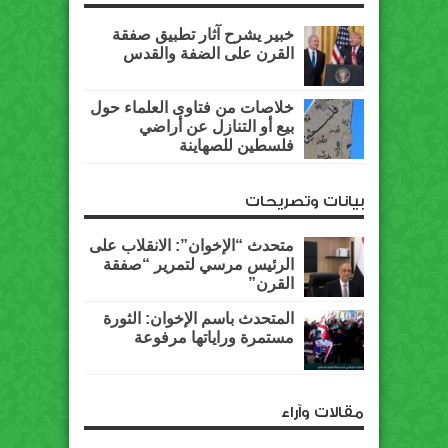
خبير يشرح آثار تطبيق صفقة
القرن على الضفة والقدس
خلاصات من فتاوى العلماء حول
بيع أو التنازل عن أراضي
فلسطين للصهاينة
بيانات وتصريحات
متحدث “الإخوان”: الانقلاب على
الرئيس مرسي لتمرير “صفقة
القرن”
المتحدث باسم الإخوان: الثورة
مستمرة وراياتها مرفوعة
مقالات وآراء