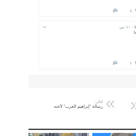
التالي:
رسالة “إبراهيم العزب” لأخته