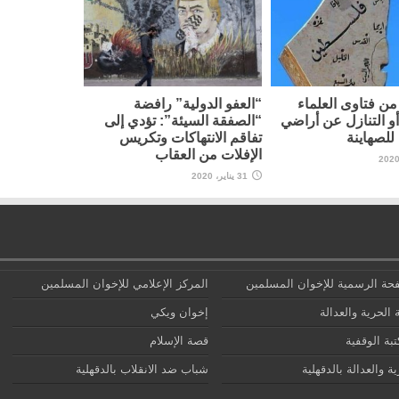
ن فتاوى العلماء
“العفو الدولية” رافضة
أو التنازل عن أراضي
“الصفقة السيئة”: تؤدي إلى
لصهاينة
تفاقم الانتهاكات وتكريس
الإفلات من العقاب
31 يناير، 2020
حة الرسمية للإخوان المسلمين
المركز الإعلامي للإخوان المسلمين
 الحرية والعدالة
إخوان ويكي
تبة الوقفية
قصة الإسلام
ة والعدالة بالدقهلية
شباب ضد الانقلاب بالدقهلية