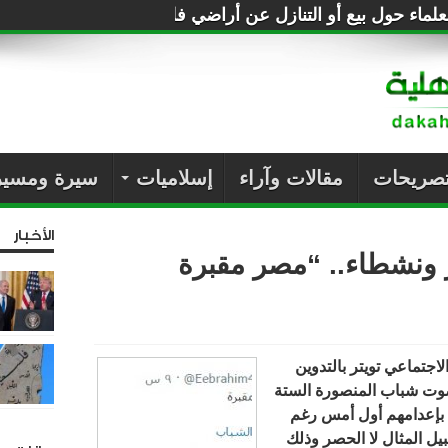
لماء حول بيع أو التنازل عن أراضي فلسطين للصهاينة
تصريحات
مقالات وآراء
إسلاميات
سيرة ومسير
الأخبار
ر ونشطاء.. “مصر مقبرة
جتماعي تويتر بالتدوين
وت شباب المنصورة الستة
 بإعدامهم أول أمس رغم
بيل المثال لا الحصر وذلك