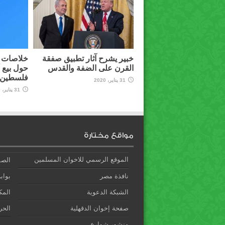
خبير يشرح آثار تطبيق صفقة
خلاصات م
القرن على الضفة والقدس
حول بيع 
فلسطين ل
31 يناير، 2020
31 يناير، 2020
مواقع مختارة
الموقع الرسمي للاخوان المسلمين
الصف
نافذة مصر
بوابة
الشبكة الدعوية
المك
صفحة إخوان الدقهلية
الحري
منشور شوارع