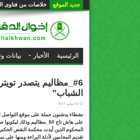
جديد الموقع
خلاصات من فتاوى الع
الرئيسية
الأخبار
بيانات و
#6_مظاليم يتصدر تويت
الشباب”
10 يونيو، 2017
نشطاء يدشنون حملة على موقع التواصل الا
على هاش تاج
#6_مظاليم
وذلك ليكونوا ص
المحكوم الذين أيدت محكمة النقض الحكم
تقديم المحامين لأدلة البراءة ومنها على س