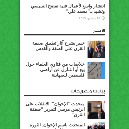
انتشار واسع لأعمال فنية تفضح السيسي
وتشيد بـ”محمد علي”
20 سبتمبر، 2019
الأخبار
خبير يشرح آثار تطبيق صفقة
القرن على الضفة والقدس
خلاصات من فتاوى العلماء حول
بيع أو التنازل عن أراضي
فلسطين للصهاينة
بيانات وتصريحات
متحدث “الإخوان”: الانقلاب على
الرئيس مرسي لتمرير “صفقة
القرن”
المتحدث باسم الإخوان: الثورة