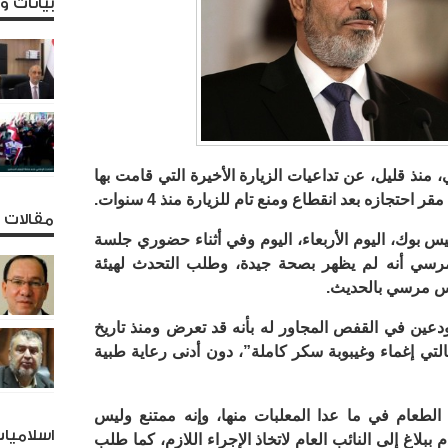
بيانات 
نذ قليل، عن تداعيات الزيارة الأخيرة التي قامت بها
حتجازه بعد انقطاع ومنع تام للزيارة منذ 4 سنوات.
مقالات و
يس بوك، اليوم الأربعاء، اليوم وفي أثناء حضوري جلسة
مرسي أنه لم يظهر بصحة جيدة، وطلب التحدث لهيئة
س مرسي بالحديث.
عين في القفص المجاور له بأنه قد تعرض ومنذ تاريخ
ل يوم الأحد ٤ يونيو ٢٠١٧ إلى حالتي إغماء وغيبوبة سكر كاملة”، دون أدنى رعاية طبية
 الطعام في ما عدا المعلبات منها، وإنه ممتنع وليس
اسلاميا
ببلاغ إلى النائب العام لاتخاذ الإجراء اللازم، كما طلب