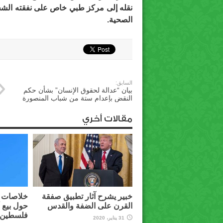
نقله إلى مركز طبي خاص على نفقته الشخصي
الصحية.
السابق:
بيان “عدالة لحقوق الإنسان” بشأن حكم
النقض بإعدام ستة من شباب المنصورة
مقالات أخري
خبير يشرح آثار تطبيق صفقة
خلاصات م
القرن على الضفة والقدس
حول بيع 
فلسطين ل
31 يناير، 2020