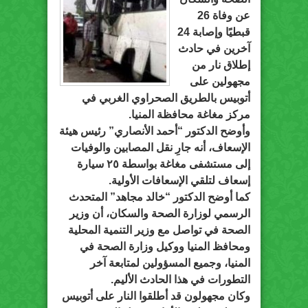
عن وفاة 26
قبطيًا وإصابة 24
آخرين في حادث
إطلاق نار من
مجهولين على
أتوبيس بالطريق الصحراوي الغربي في
مركز مغاغة محافظة المنيا.
وأوضح الدكتور “أحمد الأنصاري” رئيس هيئة
الإسعاف، أنه جارِ نقل المصابين والوفيات
إلى مستشفى مغاغة بواسطة ٢٥ سيارة
إسعاف لتلقي الإسعافات الأولية.
كما أوضح الدكتور “خالد مجاهد” المتحدث
الرسمي لوزارة الصحة والسكان، أن وزير
الصحة في تواصل مع وزير التنمية المحلية
ومحافظ المنيا ووكيل وزارة الصحة في
المنيا، وجميع المسؤولين لمتابعة آخر
التطورات في هذا الحادث الأليم.
وكان مجهولون قد أطلقوا النار على أتوبيس