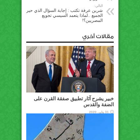
التالي:
شرين عرفة تكتب : إجابة السؤال الذي حير
الجميع ..لماذا يتعمد السيسي تجويع
المصريين؟!
مقالات أخري
خبير يشرح آثار تطبيق صفقة القرن على
الضفة والقدس
31 يناير، 2020