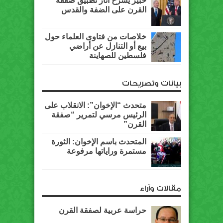
خبير يشرح آثار تطبيق صفقة
القرن على الضفة والقدس
خلاصات من فتاوى العلماء حول
بيع أو التنازل عن أراضي
فلسطين للصهاينة
بيانات وتصريحات
متحدث “الإخوان”: الانقلاب على
الرئيس مرسي لتمرير “صفقة
القرن”
المتحدث باسم الإخوان: الثورة
مستمرة وراياتها مرفوعة
مقالات وآراء
حراسة عربية لصفقة القرن