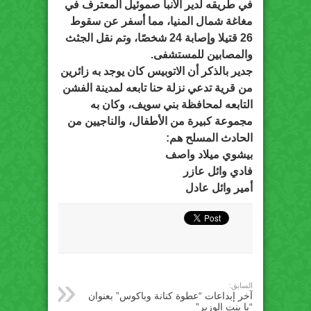
في طريقه لدير الأنبا صموئيل المعترف في
مغاغة شمال المنيا، مما أسفر عن سقوط
26 قتيلا وإصابة 24 شخصًا، وتم نقل الجثث
والمصابين للمستشفى.
جدير بالذكر أن الاتوبيس كان يوجد به زائرين
من قرية تدعي نزلة حنا تابعه لمدينة الفشن
التابعه لمحافظة بني سويف، وكان به
مجموعة كبيرة من الأطفال، والناجيين من
الحادث المسلح هم:
بيشوي ميلاد واصف
فادي وائل عازر
أمير وائل عادل
السابق:
آخر إبداعات “عطوة كنانة وباكوس” بعنوان
“يا بنت الوزير”