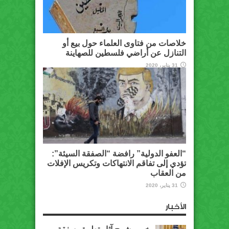
خلاصات من فتاوى العلماء حول بيع أو
التنازل عن أراضي فلسطين للصهاينة
31 يناير، 2020
“العفو الدولية” رافضة “الصفقة السيئة”:
تؤدي إلى تفاقم الانتهاكات وتكريس الإفلات
من العقاب
31 يناير، 2020
الأخبار