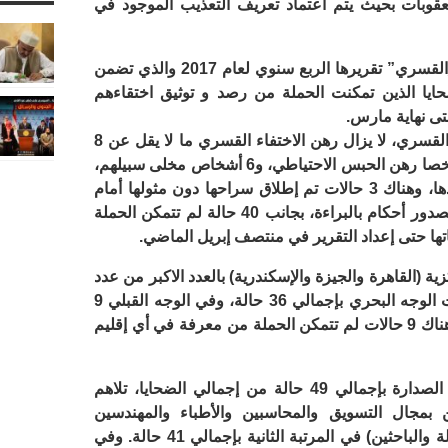
لعقوبات بحيث يتم اعتماد تعريف التعذيب الموجود في
وأصدرت، اليوم حملة “#أوقفوا_الاختفاء_القسري” تقريرها الربع سنوي لعام 2017 والذي تضمن
ضحايا الذين تمكنت الحملة من رصد و توثيق اختقاءهم
ووثّق التقرير تعرض 107 حالات للاختفاء القسري، لا يزال رهن الاختفاء القسري ما لا يقل عن 8
حالات، فيما نجا 99 شخصاً آخرين؛ و45 شخصا رهن الحبس الاحتياطي، و6 أشخاص مخلى سبيلهم،
وحالة واحدة تمت إدانتها بصدور حكم ضدها، وهناك 3 حالات تم إطلاق سراحها دون مثولها أمام
جهة قضائية، و4 حالات تم الإفراج عنهم بصدور أحكام بالبراءة، بجانب 40 حالة لم تتمكن الحملة
تها حتى إعداد التقرير في منتصف إبريل الماضي.
(القاهرة والجيزة والإسكندرية) بالعدد الاكبر من عدد
الضحايا، بإجمالي 54 حالة، تليها محافظات الوجه البحري بإجمالي 36 حالة، وفي الوجه القبلي 9
حالات، وفي مدن القناة 9 حالات فقط، وهناك 9 حالات لم تتمكن الحملة من معرفة في أي إقليم
وأوضح “التقرير” أن فئة الطلاب احتلت الصدارة بإجمالي 49 حالة من إجمالي الضحايا، تلاهم
 بمجال التسويق والمحاسبين والأطباء والمهندسين
والمترجمين والفنيين والمحاميين والصيادلة والباحثين) في المرتبة الثانية بإجمالي 41 حالة. وفي