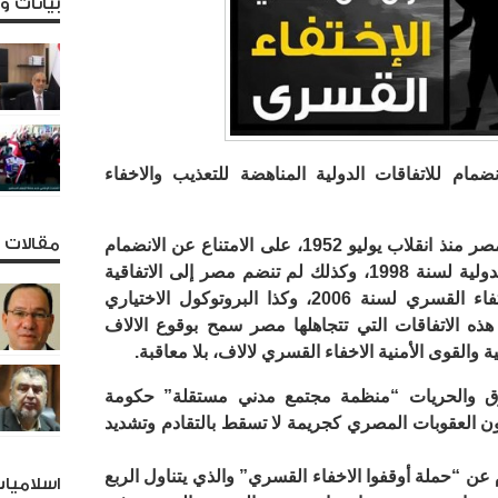
بيانات 
ام للاتفاقات الدولية المناهضة للتعذيب والاخفاء
مقالات و
وتحرص السلطات العسكرية التي تحكم مصر منذ انقلاب يوليو 1952، على الامتناع عن الانضمام
لنظام روما الأساسي للمحكمة الجنائية الدولية لسنة 1998، وكذلك لم تنضم مصر إلى الاتفاقية
الدولية لحماية جميع الأشخاص من الاختفاء القسري لسنة 2006، وكذا البروتوكول الاختياري
قية مناهضة التعذيب لسنة 2002… هذه الاتفاقات التي تتجاهلها مصر سمح بوقوع الالاف
 والقوى الأمنية الاخفاء القسري لالاف، بلا معاقبة.
وق والحريات “منظمة مجتمع مدني مستقلة” حكومة
نون العقوبات المصري كجريمة لا تسقط بالتقادم وتشديد
عن “حملة أوقفوا الاخفاء القسري” والذي يتناول الربع
اسلاميا