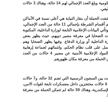
المرتبة الثالثة جاء العاملون بالوظائف الحكومية وبلغ العدد الإجمالي لهم 14 حالة، وهناك 3 حالات
يفي.
شفت الحملة أن مقار النيابة هي أعلى نسبة في الأماكن
التي يظهر بها الضحايا بإجمالي 30 حالة، ثم أقسام الشرطة بإجمالي 11 حالة من العدد الإجمالي،
الرسمية بإجمالي 9 حالات، وتأتي البيانات الإعلامية التابعة لوزارة الداخلية، المكتوبة
لات الضحايا في معرفة مصير ذويهم، حيث يظهر بعض
ة الداخلية أو وزارة الدفاع. وفيها يظهر الضحايا وهم
عمل على قلب نظام الحكم، وانتمائهم لجماعة إرهابية
واتهامات أخرى. وكشفت تلك البيانات والمواد الإعلامية الأمنية عن مصير 4 حالات من العدد
وعن أماكن احتجاز الضحايا حاليا، فانقسمت بين السجون الرسمية التي تضم 32 حالة، و7 حالات
محتجزين بأقسام ومراكز شرطية، وهناك 6 حالات محتجزين داخل معسكرات تابعة لقوات الامن،
و4 أشخاص محتجزون داخل مديرية أمن الإسكندرية، وهناك 59 حالة لم تتمكن الحملة من معرفة
.