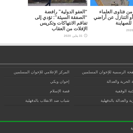
ن فتاوى العلماء
“العفو الدولية” رافضة
أو التنازل عن أراضي
“الصفقة السيئة”: تؤدي إلى
لصهاينة
تفاقم الانتهاكات وتكريس
الإفلات من العقاب
31 يناير، 2020
حة الرسمية للإخوان المسلمين
المركز الإعلامي للإخوان المسلمين
 الحرية والعدالة
إخوان ويكي
تبة الوقفية
قصة الإسلام
ة والعدالة بالدقهلية
شباب ضد الانقلاب بالدقهلية
ة