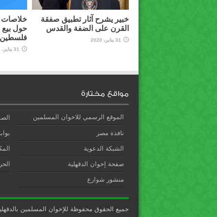
خبير يشرح آثار تطبيق صفقة
خلاصات م
القرن على الضفة والقدس
حول بيع 
فلسطين ل
31 يناير، 2020
31 يناير، 2020
مواقع مختارة
الموقع الرسمي للاخوان المسلمين
الصف
نافذة مصر
بوابة
الشبكة الدعوية
المك
صفحة إخوان الدقهلية
الحري
منشور شوارع
جميع الحقوق محفوظة للإخوان المسلمين بالدقهلي