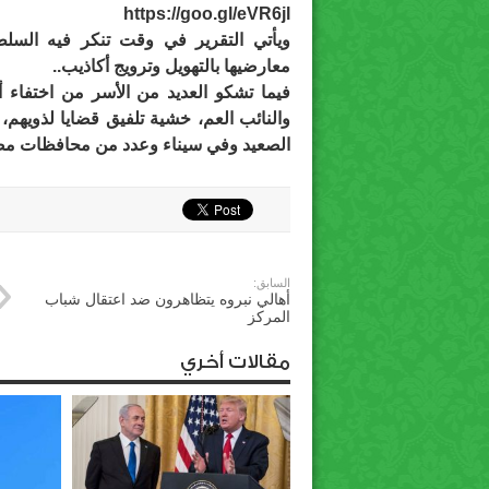
https://goo.gl/eVR6jl
ويأتي التقرير في وقت تنكر فيه السل
معارضيها بالتهويل وترويج أكاذيب..
فيما تشكو العديد من الأسر من اختفاء أبن
والنائب العم، خشية تلفيق قضايا لذويهم،
الصعيد وفي سيناء وعدد من محافظات مص
السابق:
أهالي نبروه يتظاهرون ضد اعتقال شباب
المركز
مقالات أخري