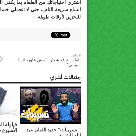
اشتري احتياجاتكِ من الطعام بما يكف
السلع سريعة التلف، حتى لا تتحملي خسائ
للتخزين لأوقات طويلة.
السابق:
بلقاس ترفع شعار.. “مش عاوزينك يا
سيسي”
مقالات أخري
قيلولة ال
” تسريبات” جديد الفنان عبد
الأسبوع 
الله الشريف