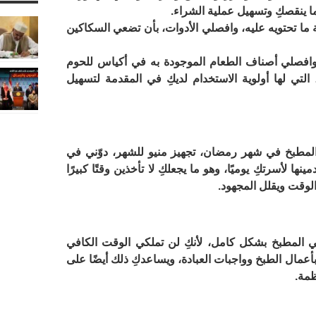
ا ينقصكِ وتسهيل عملية الشراء.
 ما تحتويه عليه، وافصلي الأدوات، بأن تضعي السكاكين
وافصلي أصناف الطعام الموجودة به في أكياس للحوم
تي لها أولوية الاستخدام لديكِ في المقدمة لتسهيل
المطبخ في شهر رمضان، تجهيز منيو للشهر، دوّني في
ا لأسرتكِ يوميًا، وهو ما يجعلكِ لا تأخذين وقتًا كبيرًا
لوقت ويقلل المجهود.
المطبخ بشكل كامل، لأنكِ لن تملكي الوقت الكافي
أعمال الطبخ وواجبات العبادة، ويساعدكِ ذلك أيضًا على
ظمة.