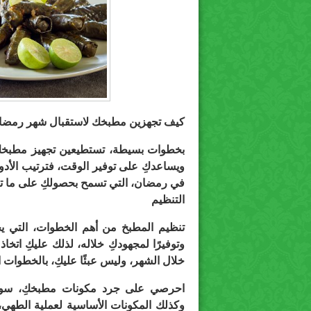
كيف تجهزين مطبخك لاستقبال شهر رمضا
بخطوات بسيطة، تستطيعين تجهيز مطبخكِ ل
ويساعدكِ على توفير الوقت، فترتيب الأدو
في رمضان، التي تسمح بحصولكِ على ما ت
التنظيم
تنظيم المطبخ من أهم الخطوات، التي يجب
وتوفيرًا لمجهودكِ خلاله، لذلك عليكِ اتخا
خلال الشهر، وليس عبئًا عليكِ، بالخطوات ال
احرصي على جرد مكونات مطبخكِ، سواءً 
وكذلك المكونات الأساسية لعملية الطهي، 