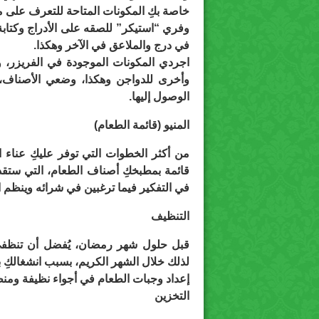
خاصة بكِ المكونات المتاحة للتعرف على م
وفري “استيكر” للصقه على الأدراج وكتابة
في درج والملاعق في الآخر وهكذا.
اجردي المكونات الموجودة في الفريزر، 
وأخرى للدواجن وهكذا، وضعي الأصناف، ال
الوصول إليها.
المنيو (قائمة الطعام)
من أكثر الخطوات التي توفر عليكِ عناء 
قائمة بمطبخكِ أصناف الطعام، التي ستقدمينه
في التفكير فيما ترغبين في شرائه وينظم ا
التنظيف
قبل حلول شهر رمضان، يُفضل أن تنظفي 
لذلك خلال الشهر الكريم، بسبب انشغالكِ ب
إعداد وجبات الطعام في أجواء نظيفة ومن
التخزين