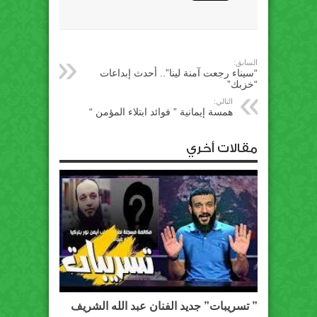
السابق:
“سيناء رجعت آمنة لينا”.. أحدث إبداعات
“خزبك”
التالي:
همسة إيمانية ” فوائد ابتلاء المؤمن “
مقالات أخري
” تسريبات” جديد الفنان عبد الله الشريف