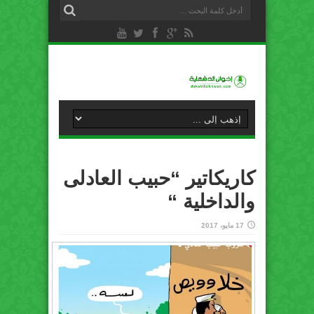
كاريكاتير “حبيب العادلى
والداخلية “
17 مايو، 2017