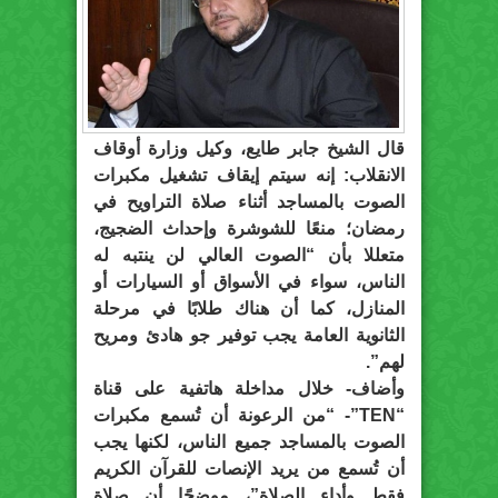
قال الشيخ جابر طايع، وكيل وزارة أوقاف
الانقلاب: إنه سيتم إيقاف تشغيل مكبرات
الصوت بالمساجد أثناء صلاة التراويح في
رمضان؛ منعًا للشوشرة وإحداث الضجيج،
متعللا بأن “الصوت العالي لن ينتبه له
الناس، سواء في الأسواق أو السيارات أو
المنازل، كما أن هناك طلابًا في مرحلة
الثانوية العامة يجب توفير جو هادئ ومريح
لهم”.
وأضاف- خلال مداخلة هاتفية على قناة
“TEN”- “من الرعونة أن تُسمع مكبرات
الصوت بالمساجد جميع الناس، لكنها يجب
أن تُسمع من يريد الإنصات للقرآن الكريم
فقط وأداء الصلاة”، موضحًا أن صلاة