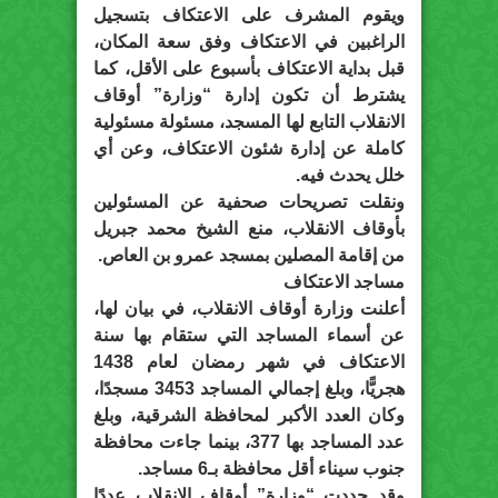
ويقوم المشرف على الاعتكاف بتسجيل
الراغبين في الاعتكاف وفق سعة المكان،
قبل بداية الاعتكاف بأسبوع على الأقل، كما
يشترط أن تكون إدارة “وزارة” أوقاف
الانقلاب التابع لها المسجد، مسئولة مسئولية
كاملة عن إدارة شئون الاعتكاف، وعن أي
خلل يحدث فيه.
ونقلت تصريحات صحفية عن المسئولين
بأوقاف الانقلاب، منع الشيخ محمد جبريل
من إقامة المصلين بمسجد عمرو بن العاص.
مساجد الاعتكاف
أعلنت وزارة أوقاف الانقلاب، في بيان لها،
عن أسماء المساجد التي ستقام بها سنة
الاعتكاف في شهر رمضان لعام 1438
هجريًّا، وبلغ إجمالي المساجد 3453 مسجدًا،
وكان العدد الأكبر لمحافظة الشرقية، وبلغ
عدد المساجد بها 377، بينما جاءت محافظة
جنوب سيناء أقل محافظة بـ6 مساجد.
وقد حددت “وزارة” أوقاف الانقلاب عددًا