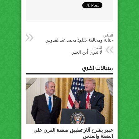
السابق:
جناية ومخالفة بقلم: محمد عبدالقدوس
التالي:
لا تدري أين الخير
مقالات أخري
خبير يشرح آثار تطبيق صفقة القرن على
الضفة والقدس