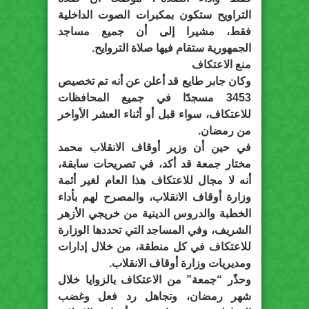
التراويح ستكون بمكبرات الصوت الداخلية
فقط، مشيرا إلى أن جميع مساجد
الجمهورية ستقام فيها صلاة التروايح.
منع الاعتكاف
وكان جابر طايع قد أعلن عن أنه تم تخصيص
3453 مسجدًا في جميع المحافظات
للاعتكاف، سواء قبل أو أثناء العشر الأواخر
من رمضان.
في حين أن وزير أوقاف الانقلاب محمد
مختار جمعة قد أكد، في تصريحات سابقة،
أنه لا مجال للاعتكاف هذا العام لغير أئمة
وزارة أوقاف الانقلاب، والمصرح لهم بأداء
الخطبة والدروس الدينية من خريجي الأزهر
الشريف، وفي المساجد التي تحددها الوزارة
للاعتكاف في كل منطقة، من خلال إدارات
ومديريات وزارة أوقاف الانقلاب.
وحذّر “جمعة” من الاعتكاف بالزوايا خلال
شهر رمضان، وتجاهل رد فعل وغضب