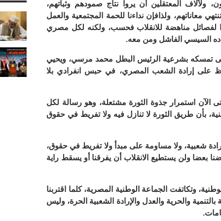
، ولآلاف المعتقلين أن يروا نتاج صمودهم وثباتهم،
تهي معاناتهم، ولذافإن نداءنا للحمة المجتمعية والعمل
ءا لفصائل مناهضة للانقلاب فحسب، ولكنه لكل مصري
ه السيسي الفاشل ومن معه.
لى تمسكه بشرعية الرئيس البطل محمد مرسي، ويحيي
ذ 4 سنوات، للحفاظ على إرادة الشعب المصري، في حبس انفرادي بلا
الآن استمرار جذوة الثورة مشتعلة، وهو رسالة لكل
ة، بأن طريق الثورة لا تنازل فيه ولا تفريط في حقوق
إرادة شعبية، ولا مساومة على مبدأ ولا تفريط في حقوق،
نا بعضا ولن يستطيع الانقلاب أن يفرقنا أو يسقط راية
نية، وتكاتفت الجماعة الوطنية المصرية، كلما اقتربنا
بالتنمية والحرية والعدل والإرادة الشعبية الحرة، وليس
امات.