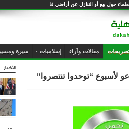
لماء حول بيع أو التنازل عن أراضي فلسطين للصهاينة
تصريحات
مقالات وآراء
إسلاميات
سيرة ومسير
الأخبار
و لأسبوع “توحدوا تنتصروا”