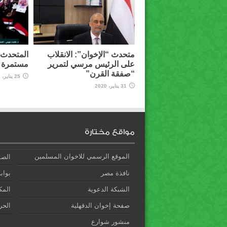
متحدث “الإخوان”: الانقلاب
المتحدث ب
على الرئيس مرسي لتمرير
مستمرة و
“صفقة القرن”
25 يناير، 2020
31 يناير، 2020
مواقع مختارة
الموقع الرسمي للاخوان المسلمين
الصف
نافذة مصر
بوابة
الشبكة الدعوية
المك
صفحة إخوان الدقهلية
الحري
منشور شوارع