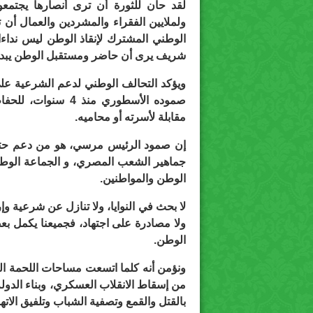
لقد حان للثورة أن ترى أنصارها يجتمعون
ولملايين الفقراء والمشردين والعمال أن تن
الوطني المشترك لإنقاذ الوطن ليس ندا
شريف يرى أن حاضر ومستقبل الوطن يبدد
ويؤكد التحالف الوطني لدعم الشرعية ع
صموده الأسطوري من
مقابلة لأسرته أو محاميه.
إن صمود الرئيس مرسي، هو من دعم حتى 
جماهير الشعب المصري، و الجماعة الوطني
الوطن والمواطنين.
لا بحث في النوايا، ولا تنازل عن شرعية و
ولا مصادرة على اجتهاد، فجميعنا يكمل بعض
الوطن.
ونؤمن أنه كلما اتسعت مساحات اللحمة الوط
من إسقاط الانقلاب العسكري، وبناء الدولة 
بالقتل والقمع وتصفية الشباب وتلفيق الاته