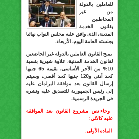
للعاملين بالدولة
من غير
المخاطبين
بقانون الخدمة
المدينة، الذى وافق عليه مجلس النواب نهائيا
بجلسته العامة اليوم، الأربعاء.
يمنح القانون العاملين بالدولة غير الخاضعين
لقانون الخدمة المدنية، علاوة شهرية بنسبة
10% من الأجر الأساسى، بقيمة 65 جنيها
كحد أدنى و120 جنيها كحد أقصى، وسيتم
إرسال القانون بعد موافقة البرلمان عليه
إلى رئيس الجمهورية للتصديق عليه ونشره
فى الجريدة الرسمية.
وجاء نص مشروع القانون بعد الموافقة
عليه كالآتى:
المادة الأولى: