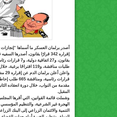
أصدر برلمان العسكر ما أسماها “إنجازات
طلبات مناقشة، و119 اقتراحًا برغبة، خلال دور انعقاده الأول.
مقدمة من النواب، خلال دورة انعقاده الثان
المقبل.
وشملت قائمة القوانين، التي أقرها المجلس 
الهجرة غير الشرعية، والتنظيم المؤسسي لل
التنمية والائتمان الزراعي إلى البنك الزر
الدولة، وتنظيم الخبرة أمام جهات القضاء،