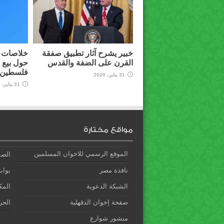
خبير يشرح آثار تطبيق صفقة
خلاصات م
القرن على الضفة والقدس
حول بيع 
فلسطين ل
31 يناير، 2020
31 يناير، 2020
مواقع مختارة
الموقع الرسمي للاخوان المسلمين
الصف
نافذة مصر
بوابة
الشبكة الدعوية
المك
صفحة إخوان الدقهلية
الحري
منشور شوارع