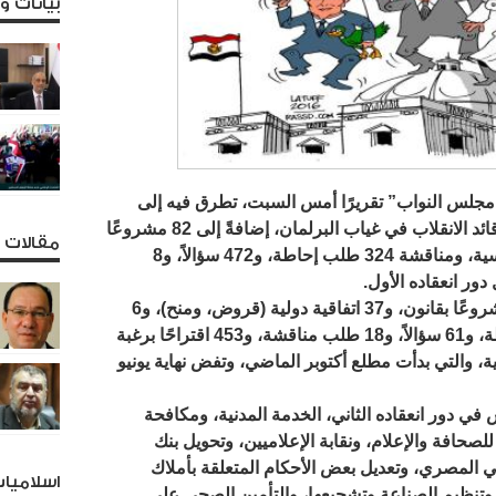
بيانات 
 مجلس النواب” تقريرًا أمس السبت، تطرق فيه إلى
إقراره 342 قرارًا بقانون، أصدرها السفيه قائد الانقلاب في غياب البرلمان، إضافةً إلى 82 مشروعًا
مقالات و
بقانون، و27 اتفاقية دولية، و7 قرارات رئاسية، ومناقشة 324 طلب إحاطة، و472 سؤالاً، و8
واعلن أعلن برلمان الدم عن إقراره 29 مشروعًا بقانون، و37 اتفاقية دولية (قروض، ومنح)، و6
قرارات رئاسية، ومناقشة 665 طلب إحاطة، و61 سؤالاً، و18 طلب مناقشة، و453 اقتراحًا برغبة
ية، والتي بدأت مطلع أكتوبر الماضي، وتفض نهاية يونيو
في دور انعقاده الثاني، الخدمة المدنية، ومكافحة
صحافة والإعلام، ونقابة الإعلاميين، وتحويل بنك
اعي المصري، وتعديل بعض الأحكام المتعلقة بأملاك
اسلاميا
 وتنظيم الصناعة وتشجيعها، والتأمين الصحي على