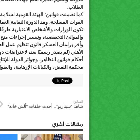
الطلاب.
كما تضمنت قوانين: الهيئة القومية لسلامة
القوات المسلحة، ومد الدورة النقابية العم
تكون الوزارات والأشخاص الاعتبارية طرفً
والموانئ التخصصية، وتيسير إجراءات منح
وأقر برلمان العسكر قانون تنظيم عمل ا
الأهلي (لم يصدر رسميًا بعد، لاعتراضات د
أحكام قوانين التظاهر، وجوائز الدولة للإنت
محكمة النقض، والكيانات الإرهابية، والطوا
السابق:
شاهد “سيناريو”.. أحدث حلقات “ألش خانة”
مقالات أخري