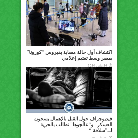
اكتشاف أول حالة مصابة بفيروس “كورونا”
بمصر وسط تعتيم إعلامي
26 يناير، 2020
فيديوجراف حول القتل بالإهمال بسجون
العسكر.. و”عالجوها” تطالب بالحرية
لــ”سلافة “
26 يناير، 2020