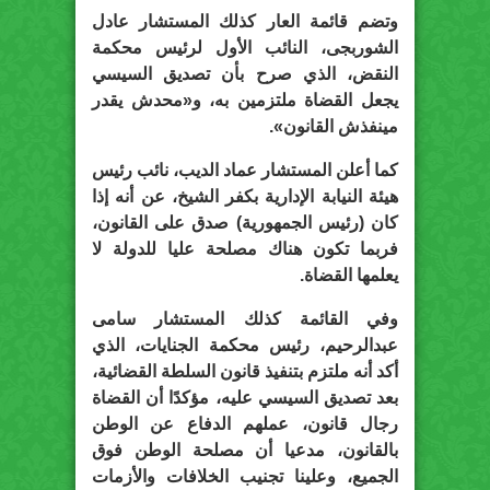
وتضم قائمة العار كذلك المستشار عادل
الشوربجى، النائب الأول لرئيس محكمة
النقض، الذي صرح بأن تصديق السيسي
يجعل القضاة ملتزمين به، و«محدش يقدر
مينفذش القانون».
كما أعلن المستشار عماد الديب، نائب رئيس
هيئة النيابة الإدارية بكفر الشيخ، عن أنه إذا
كان (رئيس الجمهورية) صدق على القانون،
فربما تكون هناك مصلحة عليا للدولة لا
يعلمها القضاة.
وفي القائمة كذلك المستشار سامى
عبدالرحيم، رئيس محكمة الجنايات، الذي
أكد أنه ملتزم بتنفيذ قانون السلطة القضائية،
بعد تصديق السيسي عليه، مؤكدًا أن القضاة
رجال قانون، عملهم الدفاع عن الوطن
بالقانون، مدعيا أن مصلحة الوطن فوق
الجميع، وعلينا تجنيب الخلافات والأزمات