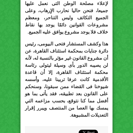
لإعلاء مصلحة الوطن التى نعمل عليها
جميعا، فنحن حاليا نحارب الاٍرهاب، وعلى
الجميع التكاتف وليس التناحر، ومعظم
مشروعات القوانين دائمًا يوجد بها نقاط
خلاف فلا يوجد مشروع يوافق عليه الجميع.
هذا وكشف المستشار فتحى البيومى، رئيس
دائرة جنايات بمحكمة استئناف القاهرة، عن
أن مشروع القانون غير مؤثر بالنسبة له، لأنه
لن يصيبه الدور بأى وسيلة ليتولى رئاسة
محكمة استئناف القاهرة، إلا أن قاعدة
الأقدمية كانت عرفا تربينا عليه، وأسسه
شيوخنا فى القضاء ممن سبقونا، وسنحكم
على القانون بعد تطبيقه، فقد يأتى بما هو
أفضل مما كنا نتوقع، بحسب مزاعمه التي
يمسك بها العصا من المنتصف ويبرر إقرار
التعديلات المشبوهة.