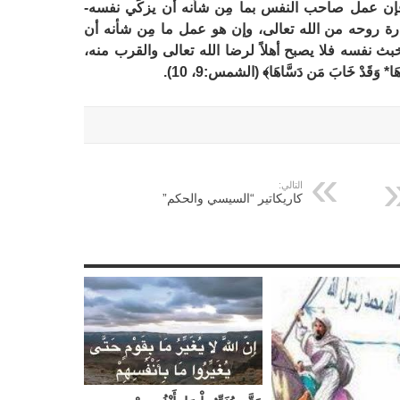
إن عمل صاحب النفس بما مِن شأنه أن يزكِّي نفسه-
ارة روحه من الله تعالى، وإن هو عمل ما مِن شأنه أن
 نفسه فلا يصبح أهلاً لرضا الله تعالى والقرب منه،
 وَقَدْ خَابَ مَن دَسَّاهَا﴾ (الشمس:9، 10).
التالي:
كاريكاتير “السيسي والحكم”