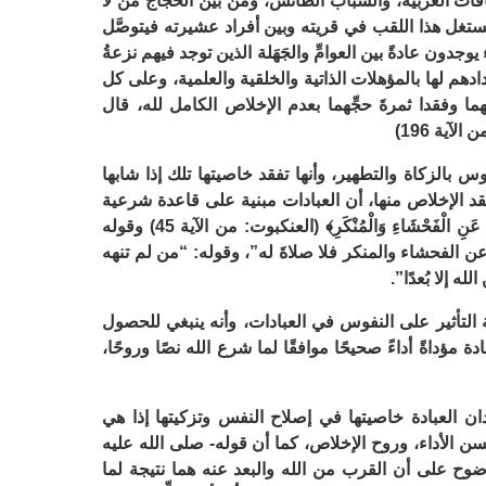
قافات الغربية، والشباب الطائش، ومن بين الحُجاج مَن لا
ستغل هذا اللقب في قريته وبين أفراد عشيرته فيتوصَّل
يوجدون عادةً بين العوامِّ والجَهَلة الذين توجد فيهم نزعةُ
ادهم لها بالمؤهلات الذاتية والخلقية والعلمية، وعلى كل
 وفقدا ثمرةَ حجِّهما بعدم الإخلاص الكامل لله، قال
 الآية 196)
 بالزكاة والتطهير، وأنها تفقد خاصيتها تلك إذا شابها
فُقد الإخلاص منها، أن العبادات مبنية على قاعدة شرعية
جليلة، وهي قوله تعالى: ﴿إِنَّ الصَّلاَةَ تَنْهَى عَنِ الْفَحْشَاءِ وَالْمُنْكَرِ﴾ (العنكبوت: من الآية 45) وقوله
ن الفحشاء والمنكر فلا صلاةَ له”، وقوله: “من لم تنهه
ه إلا بُعدًا”.
ة التأثير على النفوس في العبادات، وأنه ينبغي للحصول
 مؤداةً أداءً صحيحًا موافقًا لما شرع الله نصًا وروحًا،
ن العبادة خاصيتها في إصلاح النفس وتزكيتها إذا هي
 الأداء، وروح الإخلاص، كما أن قوله- صلى الله عليه
وضوح على أن القرب من الله والبعد عنه هما نتيجة لما