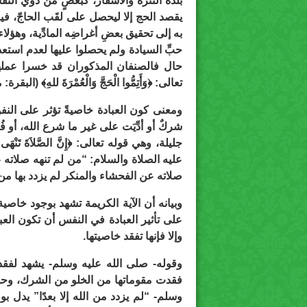
بلذة التنزُّه والأسفار، كبعضٍ من ذوي الث
يقصد الحج إلا ليحصل على لقَب الحاجّ، في
به إلى تحقيق بعضِ أغراضِه المادِّية، وهؤلاء 
حبِّ السيادة ولم يحصلوا عليها لعدم استعد
حال فالصنفان المذكوران قد خسرا عملهما
تعالى: ﴿وَأَتِمُّوا الْحَجَّ وَالْعُمْرَةَ للهِ﴾ (البقرة: من
ومعنى كون العبادة خاصيةً تؤثر على النفوس
شركٌ أو أدِّيَت على غير ما شرع الله، أو 
عليه الصلاة والسلام: “من لم تنهه صلاته ع
صلاته عن الفحشاء والمنكر لم يزدد بها من الل
وبيانه أن الآية الكريمة تشهد بوجود خاصي
على تأثير العبادة في النفس أن تكون العبادة
وإلا فإنها تفقد خاصيتها.
وقوله- صلى الله عليه وسلم- يشهد لفقدا
فقدت مقوماتها من الخلو من الشرك، وحسن
وسلم- “لم يزدد من الله إلا بعدًا” يدل ب