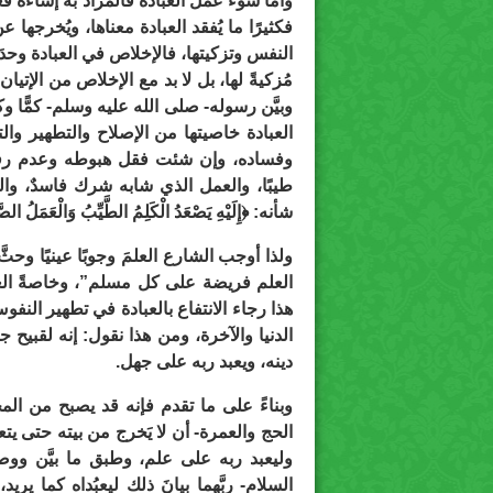
وأما سوء عمل العبادة فالمراد به إساءة فعلها
فكثيرًا ما يُفقد العبادة معناها، ويُخرجها ع
النفس وتزكيتها، فالإخلاص في العبادة وحدَ
مُزكيةً لها، بل لا بد مع الإخلاص من الإت
وبيَّن رسوله- صلى الله عليه وسلم- كمًّا و
العبادة خاصيتها من الإصلاح والتطهير والته
وفساده، وإن شئت فقل هبوطه وعدم رفعه و
طيبًا، والعمل الذي شابه شرك فاسدٌ، والل
شأنه: ﴿إِلَيْهِ يَصْعَدُ الْكَلِمُ الطَّيِّبُ وَالْعَمَلُ الص
ولذا أوجب الشارع العلمَ وجوبًا عينيًا وح
العلم فريضة على كل مسلم”، وخاصةً العلم 
هذا رجاء الانتفاع بالعبادة في تطهير النف
الدنيا والآخرة، ومن هذا نقول: إنه لقبيح جد
دينه، ويعبد ربه على جهل.
وبناءً على ما تقدم فإنه قد يصبح من ال
الحج والعمرة- أن لا يَخرج من بيته حتى يت
وليعبد ربه على علم، وطبق ما بيَّن ووص
السلام- ربَّهما بيانَ ذلك ليعبُداه كما ير