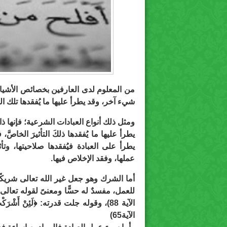
من المعلوم لدى العارفين بخصائص الأشياء 
شيء آخر، وقد يطرأ عليها ما يُفقدها تلك ا
ومثل ذلك أنواع العبادات الشرعية؛ فإنها ذات
يطرأ عليها ما يُفقدها ذلكَ التأثيرَ الخاصَّ
يطرأ على العبادة فيُفقدها صلاحيتها، و
عملها، وفقد الإخلاص فيها.
أما الشرك وهو جعل غير الله تعالى شريكًا 
للعمل، مفسدٌ له حسًّا ومعنىً لقوله تعالى: ﴿وَلَوْ 
الآية 88)، وقوله جلت قدرته: ﴿لَئِنْ أَشْرَكْ
الآية65)