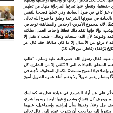
، بحيث يُخلُّ ببعض أركانها أو واجباتها أو سننها وآدابها،
ن حقيقتها، ويَقطع عنها ثمرتها المرجوَّة منها.. من تطهير
ه غيرُ كافٍ في قبول العبادة، وفي جَعلها مُصلحةً للنفس
يان بالعبادة في صورتها الشرعية وطبق ما شرع الله تعالى
كيفًا؛ لأنه بمجموع الأمرين- الإخلاص والمطابقة- توجد في
ذيب، وإلا فإنها تفقد ذلك قطعًا.
وإحباط العمل: بطلانه
قبوله؛ لأن الله- سبحانه وتعالى- طيب لا يقبل إلا
ه لا يرفع من الأعمال إلا ما كان صالحٌا، فقد قال عز
َّالِحُ يَرْفَعُهُ﴾ (فاطر: من الآية 10).
ثَّ عليه، فقال رسول الله- صلى الله عليه وسلم-: “طلب
المتعلق بالعبادات التي لا تُتَلقى إلا من الشارع، كل
وس وإصلاحها؛ لتصبح مستعدةً للكمال المخلوقة لأجله في
ًّا بمسلم يعمر طويلاً ولا يتعلم أثناء عمره الطويل أمورَ
محتَّم على مَن أراد الشروع في عبادة عظيمة- كمناسك
علم ويعرف كل مَنسَكٍ وشعيرةٍ فيها؛ ليعبد ربه بما شرع،
ف جل وعلا، وقديمًا سأل إبراهيم وإسماعيل- عليهما
يد، ويتقربا إليه بما يحب أن يتقرب عبده إليه، قال تعالى