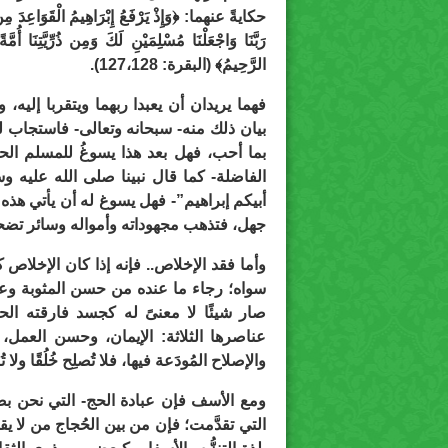
حكايةً عنهما: ﴿وَإِذْ يَرْفَعُ إِبْرَاهِيمُ الْقَوَاعِدَ مِنَ ال
رَبَّنَا وَاجْعَلْنَا مُسْلِمَيْنِ لَكَ وَمِن ذُرِّيَّتِنَا أُمَّ
الرَّحِيمُ﴾ (البقرة: 127،128).
فهما يريدان أن يعبدا ربهما ويتقربا إليه
بيان ذلك منه- سبحانه وتعالى- فاستجاب لهم
بما أحب، فهل بعد هذا يسوغُ للمسلم الحا
الفاضلة- كما قال نبينا صلى الله عليه
أبيكم إبراهيم”- فهل يسوغ له أن يأتي هذه 
جهل، فتذهب مجهوداته وأمواله وسائر تضحيات
وأما فقد الإخلاص.. فإنه إذا كان الإخلاص 
سواه؛ رجاء ما عنده من حسن المثوبة وعظ
صار شيئًا لا معنىً له كجسد فارقته الحي
عناصرها الثلاثة: الإيمان، وحسن العمل، 
والإصلاح المُودَعة فيها، فلا تُصلِح خُلُقًا ولا تُ
ومع الأسف فإن عبادة الحج- التي نحن بص
التي تقدَّمت؛ فإن من بين الحُجاج من لا يق