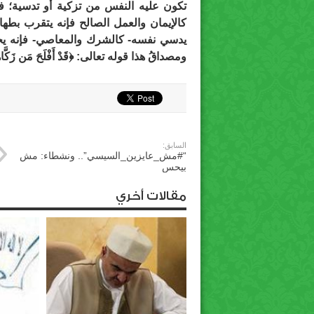
تكون عليه النفس من تزكية أو تدسية؛ ف
كالإيمان والعمل الصالح فإنه يتقرب بطه
يدسي نفسه- كالشرك والمعاصي- فإنه يخبث
ومصداقُ هذا قوله تعالى: ﴿قَدْ أَفْلَحَ مَن زَكَّاهَا*
السابق:
“‏#مش_عايزين_السيسي”.. ونشطاء: مش
بيحس
مقالات أخري