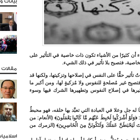
بيانات 
أن كثيرًا من الأشياء تكون ذات خاصية في التأثير على
لخاصية، فتصبح بلا تأثير في ذلك الشيء.
مقالات و
ُ تأثير حقًّا على النفس في إصلاحها وتزكيتها، ولكنها قد
، فتصبِح غير مُصلحةٍ للنفوس ولا مُزكيةٍ لها، ومن أكبر ما
تأثيرها في إصلاح النفوس وتطهيرها الشرك فيها وسوء
له جل وعلا في العبادة التي تعبَّد بها خلقه، فهو محبطٌ
أَشْرَكُوا لَحَبِطَ عَنْهُم مَّا كَانُوا يَعْمَلُونَ﴾ (الأنعام: من
تَ لَيَحْبَطَنَّ عَمَلُكَ وَلَتَكُونَنَّ مِنَ الْخَاسِرِينَ﴾ (الزمرك من
اسلاميا