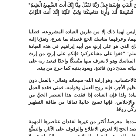
ْبَيْتِ وَإِسْمَاعِيلُ رَبَّنَا تَقَبَّلْ مِنَّا إِنَّكَ أَنتَ السَّمِيعُ الْعَلِيمُ*
ةً مُّسْلِمَةً لَّكَ وَأَرِنَا مَنَاسِكَنَا وَتُبْ عَلَيْنَا إِنَّكَ أَنتَ التَّوَّابُ
، وليس لهما ذلك إلا من طريق العبادة المشروعة، فطلبا
ا، وعرفهما مناسك الحج فعبداه بما شرع، وتقرَّبا إليه
ج الذي هو على إرثٍ من أبيه إبراهيم في هذه العبادة
 وسلم: “قفوا على مشاعركم؛ فإنكم على إرثٍ من إرث
المناسك وهو لا يعرف منها منْسكًا واحدًا فيعبد ربه على
ه سدىً دون فائدةٍ، ويعود بذنبه كما خرج من بيته.
كالاحتساب، وهو إرادة الله- سبحانه وتعالى- بالعمل دون
يم الأجر، فإنه روح العمل وقوامه، فمتى فقده العمل
اة؛ ولذا فإن العبادة إذا فقدت هذا العنصر الحيَّ من
والإخلاص، فإنها تصبح خاليةً تمامًا من طاقة التطهير
زكِّي روحًا.
ددها- معرضةٌ أكثر من غيرها لفقدان عناصرها المهمة
صد الحج إلا لغرض الاطلاع والوقوف على الآثار، والتمتُّع