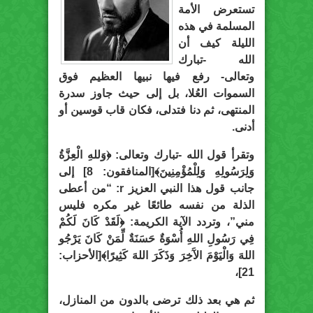
تستعرض الأمة
المسلمة في هذه
الليلة كيف أن
الله -تبارك
وتعالى- رفع فيها نبيها العظيم فوق
السموات العُلا، بل إلى حيث جاوز سدرة
المنتهى، ثم دنا فتدلى، فكان قاب قوسين أو
أدنى.
وتقرأ قول الله -تبارك وتعالى: ﴿وَللهِ الْعِزَّةُ
وَلِرَسُولِهِ وَلِلْمُؤْمِنِينَ﴾[المنافقون: 8] إلى
جانب قول هذا النبي العزيز r: “من أعطى
الذلة من نفسه طائعًا غير مكره فليس
مني”، وتردد الآية الكريمة: ﴿لَقَدْ كَانَ لَكُمْ
فِي رَسُولِ اللهِ أُسْوَةٌ حَسَنَةٌ لِّمَنْ كَانَ ي
َرْجُو
اللهَ وَالْيَوْمَ الآَخِرَ وَذَكَرَ اللهَ كَثِيرًا﴾[الأحزاب:
21]،
ثم هي بعد ذلك ترضى بالدون من المنازل،