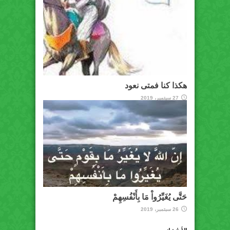
هكذا كنا فمتى نعود
27 سبتمبر، 2019
حَتَّى يُغَيِّرُواْ مَا بِأَنْفُسِهِمْ
26 سبتمبر، 2019