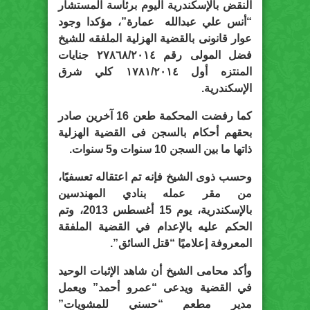
النقض بالإسكندرية اليوم برئاسة المستشار
“أنس علي عبدالله عمارة”، مؤكدا وجود
عوار قانونى بالقضية الهزلية الملفقه للشيخ
فضل المولى رقم ٢٧٨٦٨/٢٠١٤ جنايات
المنتزه أول ١٧٨١/٢٠١٤ كلي شرق
الإسكندرية.
كما رفضت المحكمة طعن 16 آخرين صادر
بحقهم أحكام بالسجن فى القضية الهزلية
ذاتها ما بين السجن 10 سنوات و5 سنوات.
وحسب ذوى الشيخ فإنه تم اعتقاله تعسفيًا،
من مقر عمله بنادي المهندسين
بالإسكندرية، يوم 15 أغسطس 2013، وتم
الحكم عليه بالإعدام في القضية الملفقة
المعروفة إعلاميًا “قتل السائق”.
وأكد محامى الشيخ أن شاهد الإثبات الوحيد
في القضية ويدعى “عمرو أحمد” ويعمل
مدير مطعم “حسني للمشويات”