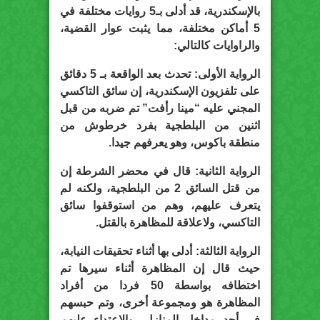
بالإسكندرية، قد أدلى بـ5 روايات مختلفة في
5 أماكن مختلفة، مما يثبت عوار القضية،
والراوايات كالتالي:
الرواية الأولى: تحدث بعد الواقعة بـ 5 دقائق
على تلفزيون الإسكندرية، إن سائق التاكسي
المجني عليه “مينا رأفت” تم ضربه من قبل
اثنين من البلطجية بفرد خرطوش من
منطقة باكوس، وهو يعرفهم جيدا.
الرواية الثانية: قال في محضر الشرطة إن
من قتل السائق 2 من البلطجية، ولكنه لم
يتعرف عليهم، وهم من استوقفوا سائق
التاكسي، ولاعلاقة للمظاهرة بالقتل.
الرواية الثالثة: أدلى بها أثناء تحقيقات النيابة،
حيث قال إن المظاهرة أثناء سيرها تم
اختطافه بواسطة 50 فردا من أفراد
المظاهرة هو ومجموعة أخرى، وتم حبسهم
في أحد مداخل المنازل، والاعتداء عليهم