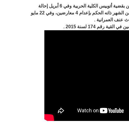
وفي 1 فبراير 2016 الحكم بإعدام 7 متهمين بقضية أتوبيس الكلية الحربية وفي 6 أبريل إحالة
أوراق مواطن سكندري للمفتي، وفي 11 من الشهر ذاته الحكم بإعدام 4 معارضين، وفي 22 مايو