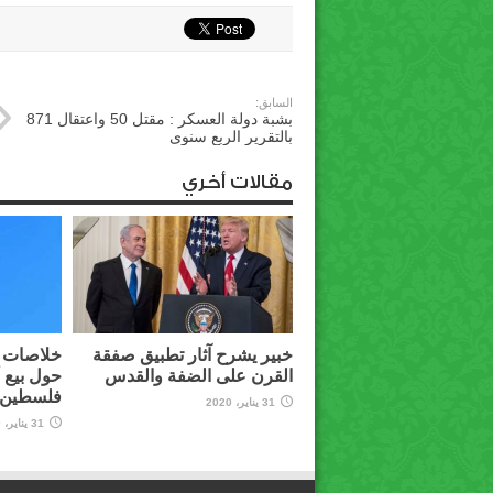
السابق:
بشبة دولة العسكر : مقتل 50 واعتقال 871
بالتقرير الربع سنوى
مقالات أخري
خبير يشرح آثار تطبيق صفقة
خلاصات م
القرن على الضفة والقدس
حول بيع 
فلسطين ل
31 يناير، 2020
31 يناير، 2020