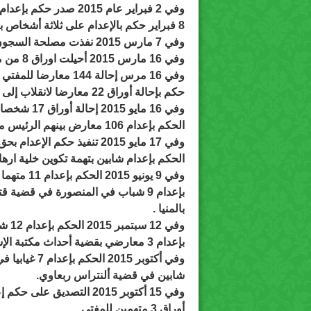
8 فبراير حكم بالإعدام على ثلاثة أشخاص بزعم التخابر مع تنظيم القاعدة.
وفي 7 مارس 2015 نفذت م
وفي 16 مارس 2015 أحيلت اوراق 8 من معارضي حكم العسكر للمفتي.
حكم بإحالة أوراق 22 معارضا لانقلاب إلى المفتى في قضية كرداسة.
الحكم بإعدام 106 معارض بينهم الرئيس محمد مرسي بدعوى اقتحام السجون .
الحكم بإعدام شابين بتهمة تكوين خلية ارها
بالمنيا .
بإعدام 3 معارضي بقضية أحداث مكتبة الإسكندرية.
شابين في قضية ألنتراس ربعاوي.
أوراق 3 متهمين للمفتي .