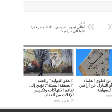
التالي:
أهالي نبروه للسيسي.. “احنا مش فقرا ..
انتوا الي حراميه”
ن فتاوى العلماء
“العفو الدولية” رافضة
أو التنازل عن أراضي
“الصفقة السيئة”: تؤدي إلى
لصهاينة
تفاقم الانتهاكات وتكريس
الإفلات من العقاب
31 يناير، 2020