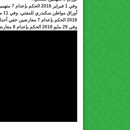
2016 الحكم بإعدام 7 معارضين خفي أحداث عنف العمرانية .
وفي 29 مايو 2016 الحكم بإعدام 8 معارضين في القية رقم 174 لسنة 2015 .